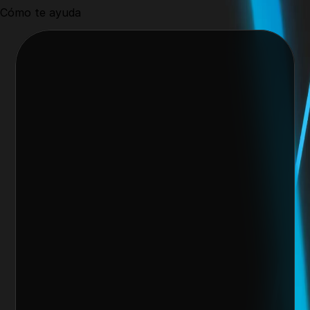
Cómo te ayuda
Nos encantaría trabajar 
contigo y crear algo 
increíble juntos
Escoge alguno de nuestros servicios
Nombre del cliente*
Marca o empresa*
Teléfono