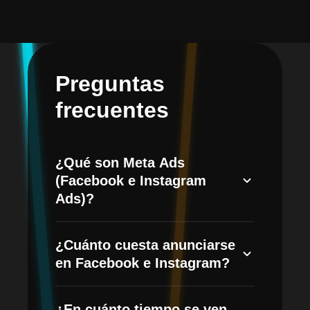
Preguntas
frecuentes
¿Qué son Meta Ads
(Facebook e Instagram
Ads)?
Meta Ads es el sistema de publicidad de
¿Cuánto cuesta anunciarse
Meta para mostrar anuncios en
en Facebook e Instagram?
Facebook, Instagram, Messenger y
WhatsApp. Permite segmentar por
El costo se divide en la inversión
intereses, comportamiento y datos
¿En cuánto tiempo se ven