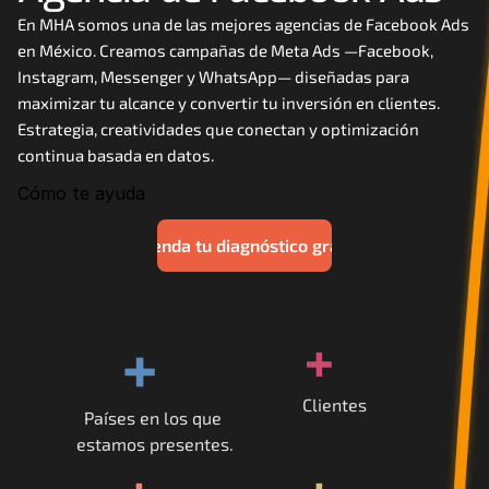
Careers
En MHA somos una de las mejores agencias de Facebook Ads 
en México. Creamos campañas de Meta Ads —Facebook, 
Instagram, Messenger y WhatsApp— diseñadas para 
Docs
maximizar tu alcance y convertir tu inversión en clientes. 
Estrategia, creatividades que conectan y optimización 
About
continua basada en datos.
Cómo te ayuda
COMMUNITY
Agenda tu diagnóstico gratis
Join
Events
+
+
Experts
Clientes
Países en los que 
Contáctanos
estamos presentes.
MHA Academy