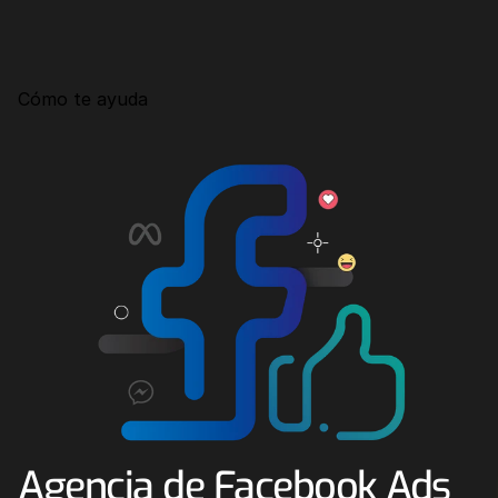
Consultoría
Agencia Creativa
Cómo te ayuda
SEO
MHA Intelligence
Google Ads
Facebook Ads
Desarrollo Web
Automatización
Email marketing
RESOURCES
Blog
Agencia de Facebook Ads