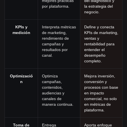
mejores prácticas
del diagnóstico y
por plataforma.
la estrategia del
negocio.
KPIs y
Interpreta métricas
Define y conecta
medición
de marketing,
KPIs de marketing,
rendimiento de
ventas y
campañas y
rentabilidad para
resultados por
entender el
canal.
desempeño
completo.
Optimizació
Optimiza
Mejora inversión,
n
campañas,
conversión y
contenidos,
procesos con base
audiencias y
en impacto
canales de
comercial, no solo
manera continua.
en métricas de
plataforma.
Toma de
Entrega
Aporta enfoque