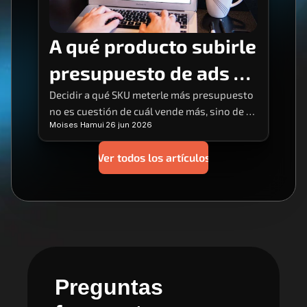
A qué producto subirle 
presupuesto de ads 
(sin adivinar)
Decidir a qué SKU meterle más presupuesto 
no es cuestión de cuál vende más, sino de 
Moises Hamui
26 jun 2026
cuál combina ROAS real, margen y stock para 
escalar sin tronar.
Ver todos los artículos
Preguntas