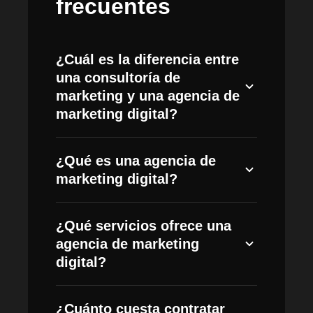
frecuentes
¿Cuál es la diferencia entre
una consultoría de
marketing y una agencia de
marketing digital?
Una consultoría de marketing se centra
¿Qué es una agencia de
en la estrategia: diagnostica tu situación,
marketing digital?
define objetivos y traza el plan a seguir.
Una agencia de marketing digital
Una agencia de marketing digital es una
ejecuta ese plan en los canales (SEO,
¿Qué servicios ofrece una
empresa que diseña y ejecuta
Google Ads, Meta Ads, contenidos,
agencia de marketing
estrategias para hacer crecer tu negocio
email marketing). En MHA combinamos
digital?
en internet, combinando canales como
ambas: te damos la visión estratégica y
SEO, Google Ads, Meta Ads, redes
también implementamos las acciones,
SEO y posicionamiento web, campañas
sociales, email marketing y analítica en
para que todo trabaje alineado a tus
¿Cuánto cuesta contratar
de Google Ads y Meta Ads, marketing de