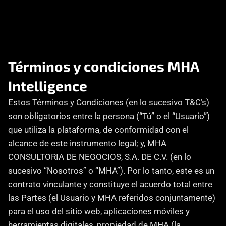
Consultoría
Agencia Creativa
Cómo te ayuda
SEO
Términos y condiciones MHA 
Intelligence
MHA Intelligence
Estos Términos y Condiciones (en lo sucesivo T&C’s) 
Google Ads
son obligatorios entre la persona (“Tú” o el “Usuario”) 
Facebook Ads
que utiliza la plataforma, de conformidad con el 
Desarrollo Web
alcance de este instrumento legal; y, MHA 
Automatización
CONSULTORIA DE NEGOCIOS, S.A. DE C.V. (en lo 
Email marketing
sucesivo “Nosotros” o “MHA”). Por lo tanto, este es un 
contrato vinculante y constituye el acuerdo total entre 
RESOURCES
las Partes (el Usuario y MHA referidos conjuntamente) 
Blog
para el uso del sitio web, aplicaciones móviles y 
herramientas digitales, propiedad de MHA (la 