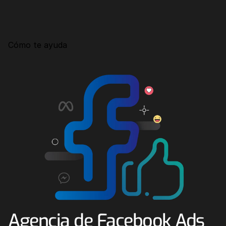
Consultoría
Agencia Creativa
Cómo te ayuda
SEO
MHA Intelligence
Google Ads
Facebook Ads
Desarrollo Web
Automatización
Email marketing
RESOURCES
Blog
Agencia de Facebook Ads