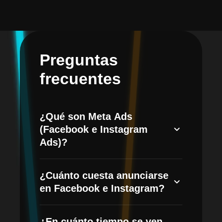
Preguntas
frecuentes
¿Qué son Meta Ads
(Facebook e Instagram
Ads)?
Meta Ads es el sistema de publicidad de
¿Cuánto cuesta anunciarse
Meta para mostrar anuncios en
en Facebook e Instagram?
Facebook, Instagram, Messenger y
WhatsApp. Permite segmentar por
El costo se divide en la inversión
intereses, comportamiento y datos
¿En cuánto tiempo se ven