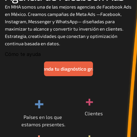
Careers
En MHA somos una de las mejores agencias de Facebook Ads 
en México. Creamos campañas de Meta Ads —Facebook, 
Instagram, Messenger y WhatsApp— diseñadas para 
Docs
maximizar tu alcance y convertir tu inversión en clientes. 
Estrategia, creatividades que conectan y optimización 
About
continua basada en datos.
Cómo te ayuda
COMMUNITY
Agenda tu diagnóstico gratis
Join
Events
+
+
Experts
Clientes
Países en los que 
Contáctanos
estamos presentes.
MHA Academy