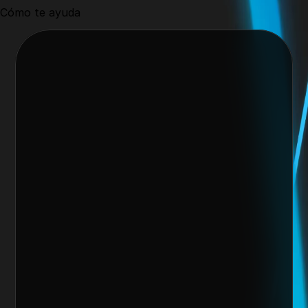
Cómo te ayuda
Nos encantaría trabajar 
contigo y crear algo 
increíble juntos
Escoge alguno de nuestros servicios
Nombre del cliente*
Marca o empresa*
Teléfono