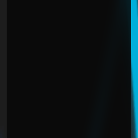
Email
Giro de la Empresa
Sitio Web
¿Cuánto vendes al mes actualmente?
Mensaje