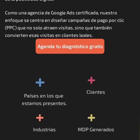
Careers
Como una agencia de Google Ads certificada, nuestro 
enfoque se centra en diseñar campañas de pago por clic 
Docs
(PPC) que no solo atraen visitas, sino que también 
convierten esas visitas en clientes leales.
About
Agenda tu diagnóstico gratis
COMMUNITY
+
+
Join
Events
Clientes
Países en los que 
estamos presentes.
Experts
+
+
Contáctanos
Industrias
MDP Generados
MHA Academy