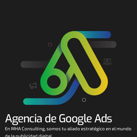
Consultoría
Agencia Creativa
SEO
MHA Intelligence
Google Ads
Facebook Ads
Desarrollo Web
Automatización
Email marketing
Agencia de Google Ads
RESOURCES
Blog
En MHA Consulting, somos tu aliado estratégico en el mundo 
de la publicidad digital. 