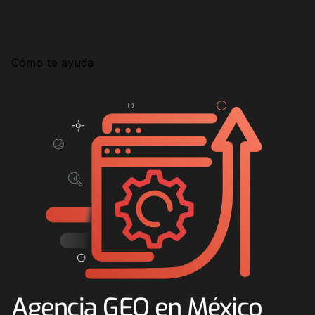
Consultoría
Agencia Creativa
Cómo te ayuda
SEO
MHA Intelligence
Google Ads
Facebook Ads
Desarrollo Web
Automatización
Email marketing
RESOURCES
Blog
Agencia GEO en México