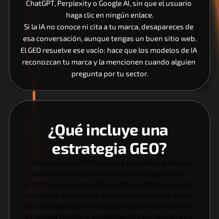
ChatGPT, Perplexity o Google AI, sin que el usuario 
haga clic en ningún enlace.
Si la IA no conoce ni cita a tu marca, desapareces de 
esa conversación, aunque tengas un buen sitio web.
El GEO resuelve ese vacío: hace que los modelos de IA 
reconozcan tu marca y la mencionen cuando alguien 
pregunta por tu sector.
¿Qué incluye una 
estrategia GEO?
Cada estrategia GEO se arma a tu medida e incluye: 
auditoría de visibilidad en IA, investigación de 
prompts y preguntas de tu sector, optimización de 
contenido en formato pregunta-respuesta, datos 
estructurados y entidad (Schema), construcción de 
autoridad temática, amplificación con menciones y 