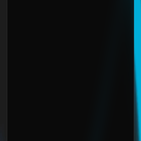
Nombre del cliente*
Marca o empresa*
Teléfono
Email
Giro de la Empresa
Sitio Web
¿Cuánto vendes al mes actualmente?
Mensaje