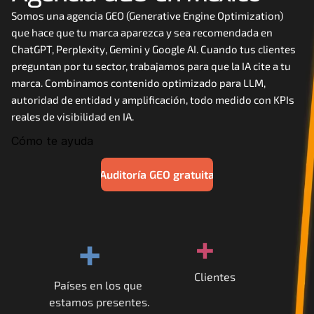
Careers
Somos una agencia GEO (Generative Engine Optimization) 
que hace que tu marca aparezca y sea recomendada en 
ChatGPT, Perplexity, Gemini y Google AI. Cuando tus clientes 
Docs
preguntan por tu sector, trabajamos para que la IA cite a tu 
marca. Combinamos contenido optimizado para LLM, 
About
autoridad de entidad y amplificación, todo medido con KPIs 
reales de visibilidad en IA.
Cómo te ayuda
COMMUNITY
Join
Auditoría GEO gratuita
Events
+
+
Experts
Contáctanos
Clientes
Países en los que 
MHA Academy
estamos presentes.