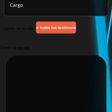
Cargo
Ver todos los testimonios
Cómo te ayuda
Cómo te ayuda
Nos encantaría trabajar 
contigo y crear algo 
increíble juntos
Escoge alguno de nuestros servicios