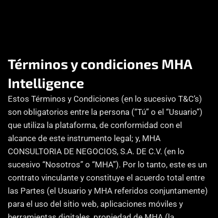
Consultoría
Agencia Creativa
Cómo te ayuda
SEO
Términos y condiciones MHA 
Intelligence
MHA Intelligence
Estos Términos y Condiciones (en lo sucesivo T&C’s) 
Google Ads
son obligatorios entre la persona (“Tú” o el “Usuario”) 
Facebook Ads
que utiliza la plataforma, de conformidad con el 
Desarrollo Web
alcance de este instrumento legal; y, MHA 
Automatización
CONSULTORIA DE NEGOCIOS, S.A. DE C.V. (en lo 
Email marketing
sucesivo “Nosotros” o “MHA”). Por lo tanto, este es un 
contrato vinculante y constituye el acuerdo total entre 
RESOURCES
las Partes (el Usuario y MHA referidos conjuntamente) 
Blog
para el uso del sitio web, aplicaciones móviles y 
herramientas digitales, propiedad de MHA (la 