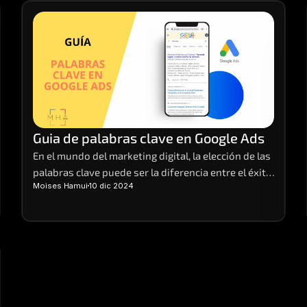
descuentos que no se ven en cualquier otra época 
del año.
Guia de palabras clave en Google Ads
En el mundo del marketing digital, la elección de las 
palabras clave puede ser la diferencia entre el éxito 
Moises Hamui
10 dic 2024
y el fracaso de una campaña. Imagina tener el poder 
de atraer la atención de tus clientes ideales justo 
cuando están buscando lo que ofreces.