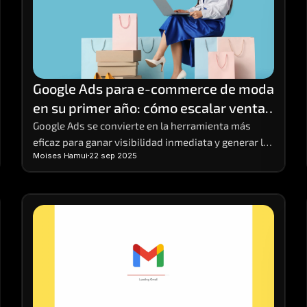
Google Ads para e-commerce de moda 
en su primer año: cómo escalar ventas 
desde cero
Google Ads se convierte en la herramienta más 
eficaz para ganar visibilidad inmediata y generar las 
Moises Hamui
22 sep 2025
primeras ventas.