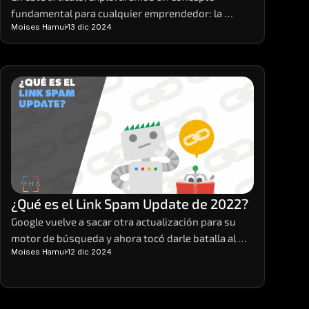
fundamental para cualquier emprendedor: la 
Moises Hamui
13 dic 2024
economía unitaria, o unit economics, en inglés. 
Desglosaremos qué son, cómo calcularlas y por qué 
son tan importantes para el éxito de tu negocio. 
Las economías unitarias o unit economics son la 
base sobre la cual construir proyecciones 
financieras sólidas y tomar decisiones estratégicas 
informadas.
¿Qué es el Link Spam Update de 2022?
Google vuelve a sacar otra actualización para su 
motor de búsqueda y ahora tocó darle batalla al 
Moises Hamui
12 dic 2024
tema del spam. Así pues, salió a mediados de 
diciembre de este 2022 el Link Spam Update. 
Veamos en qué consiste.