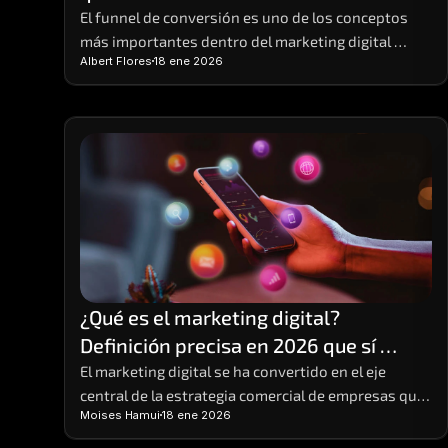
El funnel de conversión es uno de los conceptos 
más importantes dentro del marketing digital 
Albert Flores
18 ene 2026
moderno, aunque también uno de los menos 
comprendidos. Muchas empresas generan tráfico
¿Qué es el marketing digital? 
Definición precisa en 2026 que sí 
entiendes y para poner en práctica
El marketing digital se ha convertido en el eje 
central de la estrategia comercial de empresas que 
Moises Hamui
18 ene 2026