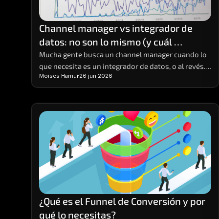
Channel manager vs integrador de 
datos: no son lo mismo (y cuál 
necesitas)
Mucha gente busca un channel manager cuando lo 
que necesita es un integrador de datos, o al revés. 
Moises Hamui
26 jun 2026
Hacen cosas distintas; aquí está la diferencia y 
cómo elegir.
¿Qué es el Funnel de Conversión y por 
qué lo necesitas?