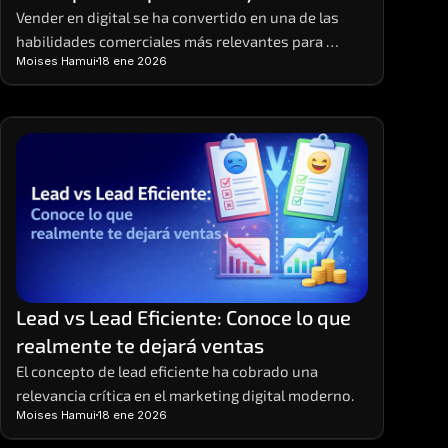
Vender en digital se ha convertido en una de las 
habilidades comerciales más relevantes para 
Moises Hamui
18 ene 2026
empresas y emprendedores que buscan 
crecimiento sostenible
Lead vs Lead Eficiente: Conoce lo que 
realmente te dejará ventas
El concepto de lead eficiente ha cobrado una 
relevancia crítica en el marketing digital moderno.
Moises Hamui
18 ene 2026