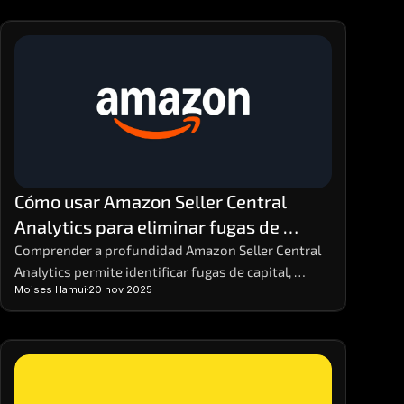
Cómo usar Amazon Seller Central 
Analytics para eliminar fugas de 
dinero y aumentar la rentabilidad
Comprender a profundidad Amazon Seller Central 
Analytics permite identificar fugas de capital, 
Moises Hamui
20 nov 2025
optimizar decisiones y reforzar estrategias 
comerciales. Dominar estos datos facilita anticipar 
variaciones en la demanda y mejorar márgenes sin 
aumentar costos. Para análisis comparativos 
avanzados, herramientas como MHA Intelligence 
complementan la información con una visión más 