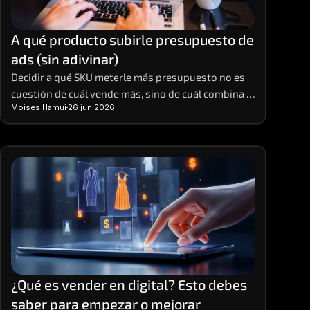
A qué producto subirle presupuesto de 
ads (sin adivinar)
Decidir a qué SKU meterle más presupuesto no es 
cuestión de cuál vende más, sino de cuál combina 
Moises Hamui
26 jun 2026
ROAS real, margen y stock para escalar sin tronar.
¿Qué es vender en digital? Esto debes 
saber para empezar o mejorar