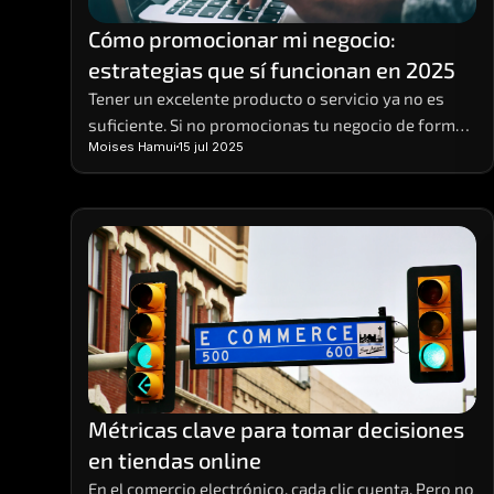
Cómo promocionar mi negocio: 
estrategias que sí funcionan en 2025
Tener un excelente producto o servicio ya no es 
suficiente. Si no promocionas tu negocio de forma 
Moises Hamui
15 jul 2025
efectiva, es muy probable que pases desapercibido. 
Hoy, competir en entornos digitales requiere una 
estrategia sólida, basada en datos, visibilidad 
multicanal y contenido relevante. 
Métricas clave para tomar decisiones 
en tiendas online
En el comercio electrónico, cada clic cuenta. Pero no 