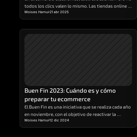
todos los clics valen lo mismo. Las tiendas online 
Moises Hamui
21 abr 2025
que realmente crecen son aquellas que aprenden a 
interpretar los datos detrás de cada visita, compra 
o carrito abandonado. 
Buen Fin 2023: Cuándo es y cómo 
preparar tu ecommerce
El Buen Fin es una iniciativa que se realiza cada año 
en noviembre, con el objetivo de reactivar la 
Moises Hamui
12 dic 2024
economía, impulsar las ventas y ofrecer beneficios 
a los consumidores y a los comerciantes. Durante 
el Buen Fin, las empresas participantes ofrecen 