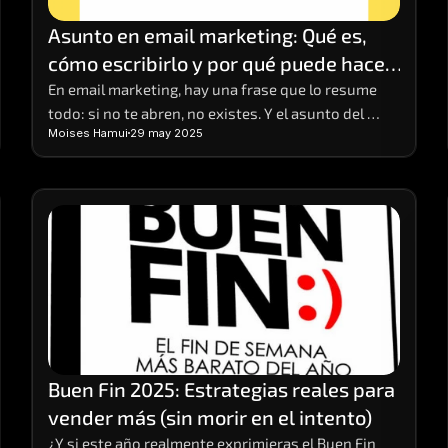
Asunto en email marketing: Qué es, 
cómo escribirlo y por qué puede hacer 
o romper tu campaña
En email marketing, hay una frase que lo resume 
todo: si no te abren, no existes. Y el asunto del 
Moises Hamui
29 may 2025
correo es el primer (y a veces único) punto de 
contacto que tienes para captar la atención del 
lector. Puede parecer una línea de texto más, pero 
es el anzuelo que decide si el mensaje será 
ignorado, eliminado o abierto con interés.
Buen Fin 2025: Estrategias reales para 
vender más (sin morir en el intento)
¿Y si este año realmente exprimieras el Buen Fin 