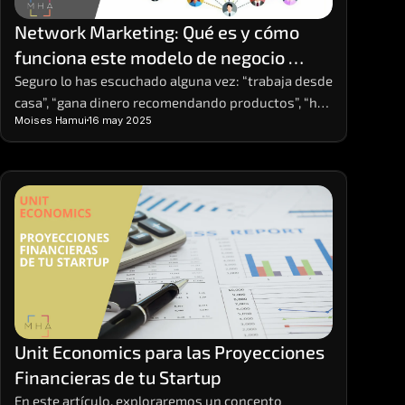
Network Marketing: Qué es y cómo 
funciona este modelo de negocio 
basado en redes
Seguro lo has escuchado alguna vez: “trabaja desde 
casa”, “gana dinero recomendando productos”, “haz 
Moises Hamui
16 may 2025
crecer tu red y obtén ingresos residuales”. Estas 
frases, comunes en redes sociales o eventos de 
emprendimiento, suelen estar relacionadas con el 
Network Marketing. ¿Pero qué es exactamente y 
cómo funciona? ¿Es una estafa o una forma real de 
generar ingresos?
Unit Economics para las Proyecciones 
Financieras de tu Startup
En este artículo, exploraremos un concepto 