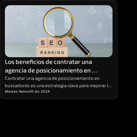
Los beneficios de contratar una 
agencia de posicionamiento en 
buscadores
Contratar una agencia de posicionamiento en 
buscadores es una estrategia clave para mejorar la 
Moises Hamui
10 dic 2024
visibilidad de tu negocio en línea.  Estas agencias 
ofrecen el conocimiento y la experiencia necesarios 
para implementar prácticas de SEO efectivas que 
aumentan el tráfico orgánico y potencian tus 
ventas. 