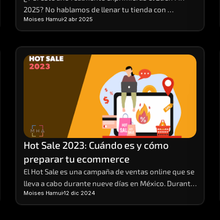
2025? No hablamos de llenar tu tienda con 
Moises Hamui
2 abr 2025
promociones vacías o descuentos que solo te 
dejan números rojos. 
Hot Sale 2023: Cuándo es y cómo 
preparar tu ecommerce
El Hot Sale es una campaña de ventas online que se 
lleva a cabo durante nueve días en México. Durante 
Moises Hamui
12 dic 2024
este evento, distintas empresas de venta y 
servicios preparan sus e-commerces, para brindar 
sus productos a sus clientes con promociones y 