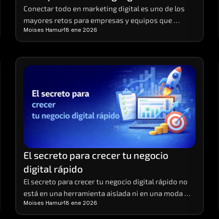
Conectar todo en marketing digital es uno de los 
mayores retos para empresas y equipos que 
Moises Hamui
18 ene 2026
ejecutan múltiples acciones al mismo tiempo
El secreto para crecer tu negocio 
digital rápido
El secreto para crecer tu negocio digital rápido no 
está en una herramienta aislada ni en una moda 
Moises Hamui
18 ene 2026
pasajera.