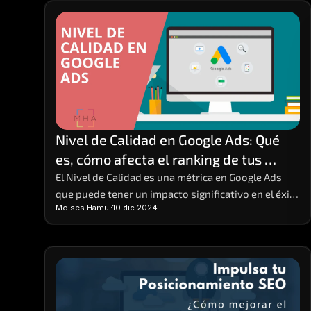
descuentos, promociones y facilidades de pago en 
sus productos y servicios, tanto en tiendas físicas 
como en línea.
Nivel de Calidad en Google Ads: Qué 
es, cómo afecta el ranking de tus 
anuncios y cómo mejorarlo
El Nivel de Calidad es una métrica en Google Ads 
que puede tener un impacto significativo en el éxito 
Moises Hamui
10 dic 2024
de tus campañas publicitarias. 