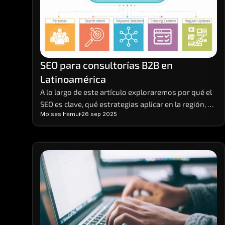
SEO para consultorías B2B en 
Latinoamérica
A lo largo de este artículo exploraremos por qué el 
SEO es clave, qué estrategias aplicar en la región, 
Moises Hamui
26 sep 2025
cómo segmentar el mercado de manera efectiva y 
cómo medir resultados de forma realista.