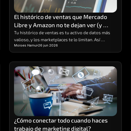
El histórico de ventas que Mercado 
Libre y Amazon no te dejan ver (y 
cómo conservarlo)
Tu histórico de ventas es tu activo de datos más 
valioso, y los marketplaces te lo limitan. Así 
Moises Hamui
26 jun 2026
funciona la limitación y cómo conservar tu data 
completa.
¿Cómo conectar todo cuando haces 
trabajo de marketing digital?