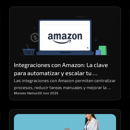
Integraciones con Amazon: La clave 
para automatizar y escalar tu 
operación
Las integraciones con Amazon permiten centralizar 
procesos, reducir tareas manuales y mejorar la 
Moises Hamui
20 nov 2025
eficiencia operativa en negocios digitales.