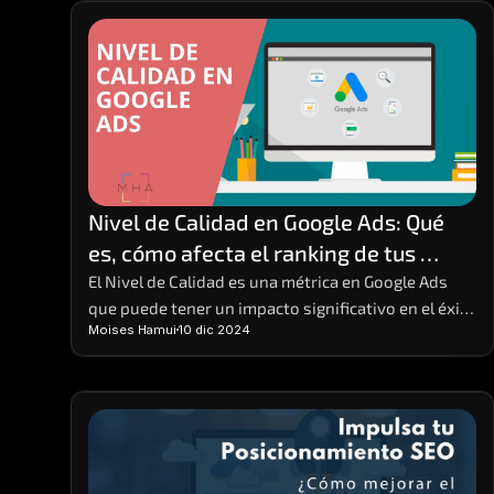
descuentos, promociones y facilidades de pago en 
sus productos y servicios, tanto en tiendas físicas 
como en línea.
Nivel de Calidad en Google Ads: Qué 
es, cómo afecta el ranking de tus 
anuncios y cómo mejorarlo
El Nivel de Calidad es una métrica en Google Ads 
que puede tener un impacto significativo en el éxito 
Moises Hamui
10 dic 2024
de tus campañas publicitarias. 