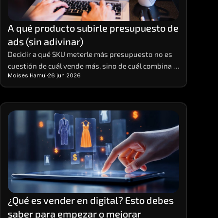
A qué producto subirle presupuesto de 
ads (sin adivinar)
Decidir a qué SKU meterle más presupuesto no es 
cuestión de cuál vende más, sino de cuál combina 
Moises Hamui
26 jun 2026
ROAS real, margen y stock para escalar sin tronar.
¿Qué es vender en digital? Esto debes 
saber para empezar o mejorar