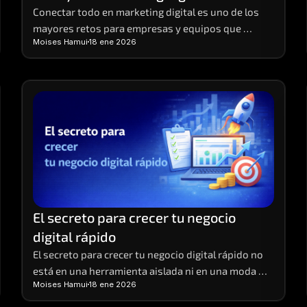
Conectar todo en marketing digital es uno de los 
mayores retos para empresas y equipos que 
Moises Hamui
18 ene 2026
ejecutan múltiples acciones al mismo tiempo
El secreto para crecer tu negocio 
digital rápido
El secreto para crecer tu negocio digital rápido no 
está en una herramienta aislada ni en una moda 
Moises Hamui
18 ene 2026
pasajera.