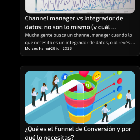
Channel manager vs integrador de 
datos: no son lo mismo (y cuál 
necesitas)
Mucha gente busca un channel manager cuando lo 
que necesita es un integrador de datos, o al revés. 
Moises Hamui
26 jun 2026
Hacen cosas distintas; aquí está la diferencia y 
cómo elegir.
¿Qué es el Funnel de Conversión y por 
qué lo necesitas?