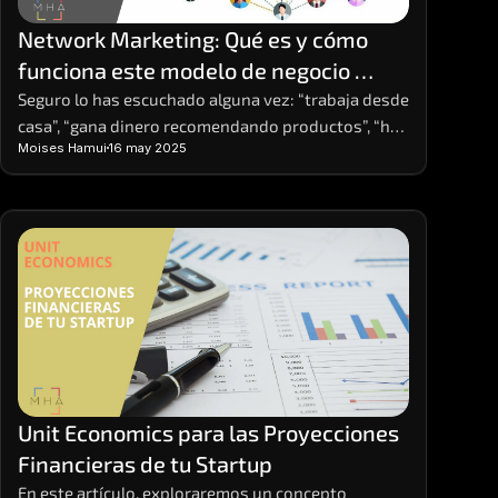
Network Marketing: Qué es y cómo 
funciona este modelo de negocio 
basado en redes
Seguro lo has escuchado alguna vez: “trabaja desde 
casa”, “gana dinero recomendando productos”, “haz 
Moises Hamui
16 may 2025
crecer tu red y obtén ingresos residuales”. Estas 
frases, comunes en redes sociales o eventos de 
emprendimiento, suelen estar relacionadas con el 
Network Marketing. ¿Pero qué es exactamente y 
cómo funciona? ¿Es una estafa o una forma real de 
generar ingresos?
Unit Economics para las Proyecciones 
Financieras de tu Startup
En este artículo, exploraremos un concepto 