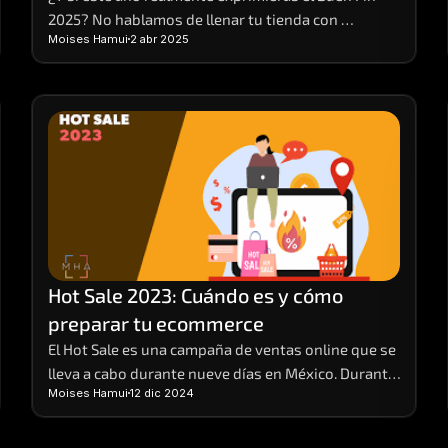
2025? No hablamos de llenar tu tienda con 
Moises Hamui
2 abr 2025
promociones vacías o descuentos que solo te 
dejan números rojos. 
Hot Sale 2023: Cuándo es y cómo 
preparar tu ecommerce
El Hot Sale es una campaña de ventas online que se 
lleva a cabo durante nueve días en México. Durante 
Moises Hamui
12 dic 2024
este evento, distintas empresas de venta y 
servicios preparan sus e-commerces, para brindar 
sus productos a sus clientes con promociones y 