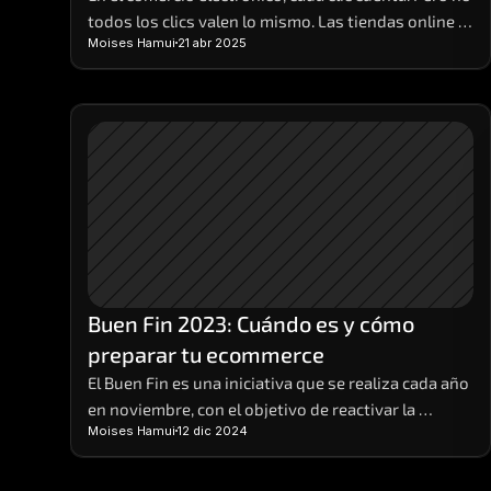
todos los clics valen lo mismo. Las tiendas online 
Moises Hamui
21 abr 2025
que realmente crecen son aquellas que aprenden a 
interpretar los datos detrás de cada visita, compra 
o carrito abandonado. 
Buen Fin 2023: Cuándo es y cómo 
preparar tu ecommerce
El Buen Fin es una iniciativa que se realiza cada año 
en noviembre, con el objetivo de reactivar la 
Moises Hamui
12 dic 2024
economía, impulsar las ventas y ofrecer beneficios 
a los consumidores y a los comerciantes. Durante 
el Buen Fin, las empresas participantes ofrecen 