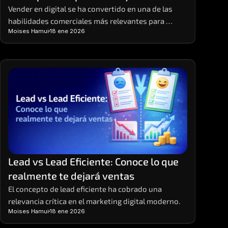
Vender en digital se ha convertido en una de las 
habilidades comerciales más relevantes para 
Moises Hamui
18 ene 2026
empresas y emprendedores que buscan 
crecimiento sostenible
Lead vs Lead Eficiente: Conoce lo que 
realmente te dejará ventas
El concepto de lead eficiente ha cobrado una 
relevancia crítica en el marketing digital moderno.
Moises Hamui
18 ene 2026