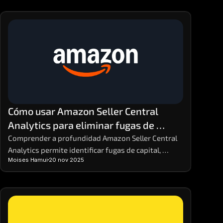
Cómo usar Amazon Seller Central 
Analytics para eliminar fugas de 
dinero y aumentar la rentabilidad
Comprender a profundidad Amazon Seller Central 
Analytics permite identificar fugas de capital, 
Moises Hamui
20 nov 2025
optimizar decisiones y reforzar estrategias 
comerciales. Dominar estos datos facilita anticipar 
variaciones en la demanda y mejorar márgenes sin 
aumentar costos. Para análisis comparativos 
avanzados, herramientas como MHA Intelligence 
complementan la información con una visión más 