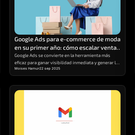
Google Ads para e-commerce de moda 
en su primer año: cómo escalar ventas 
desde cero
Google Ads se convierte en la herramienta más 
eficaz para ganar visibilidad inmediata y generar las 
Moises Hamui
22 sep 2025
primeras ventas.