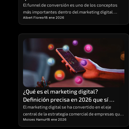
El funnel de conversión es uno de los conceptos 
más importantes dentro del marketing digital 
Albert Flores
18 ene 2026
moderno, aunque también uno de los menos 
comprendidos. Muchas empresas generan tráfico
¿Qué es el marketing digital? 
Definición precisa en 2026 que sí 
entiendes y para poner en práctica
El marketing digital se ha convertido en el eje 
central de la estrategia comercial de empresas que 
Moises Hamui
18 ene 2026