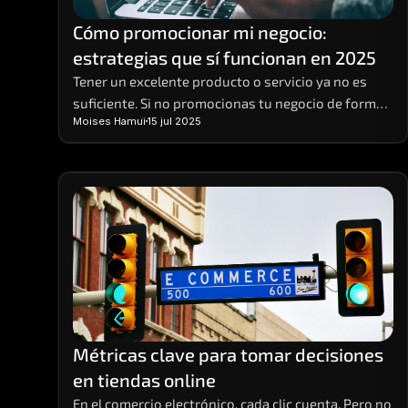
Cómo promocionar mi negocio: 
estrategias que sí funcionan en 2025
Tener un excelente producto o servicio ya no es 
suficiente. Si no promocionas tu negocio de forma 
Moises Hamui
15 jul 2025
efectiva, es muy probable que pases desapercibido. 
Hoy, competir en entornos digitales requiere una 
estrategia sólida, basada en datos, visibilidad 
multicanal y contenido relevante. 
Métricas clave para tomar decisiones 
en tiendas online
En el comercio electrónico, cada clic cuenta. Pero no 