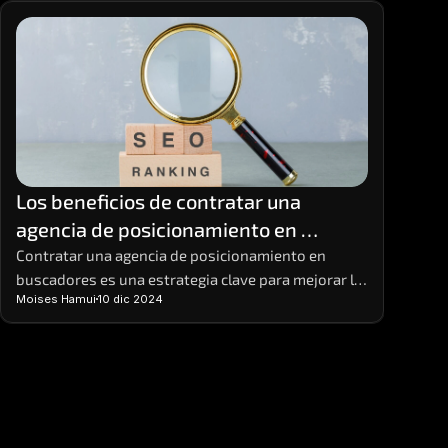
Los beneficios de contratar una 
agencia de posicionamiento en 
buscadores
Contratar una agencia de posicionamiento en 
buscadores es una estrategia clave para mejorar la 
Moises Hamui
10 dic 2024
visibilidad de tu negocio en línea.  Estas agencias 
ofrecen el conocimiento y la experiencia necesarios 
para implementar prácticas de SEO efectivas que 
aumentan el tráfico orgánico y potencian tus 
ventas. 