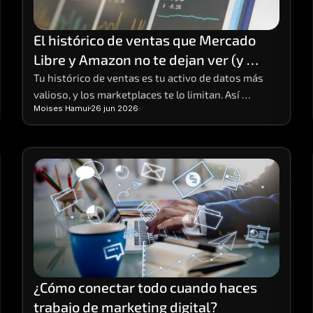
El histórico de ventas que Mercado 
Libre y Amazon no te dejan ver (y 
cómo conservarlo)
Tu histórico de ventas es tu activo de datos más 
valioso, y los marketplaces te lo limitan. Así 
Moises Hamui
26 jun 2026
funciona la limitación y cómo conservar tu data 
completa.
¿Cómo conectar todo cuando haces 
trabajo de marketing digital?