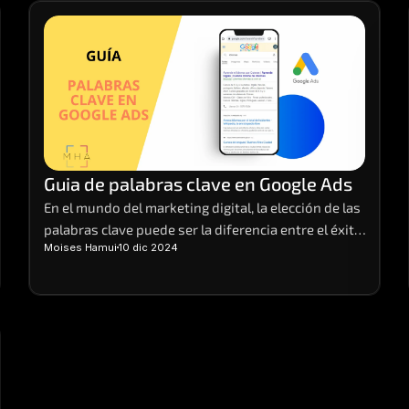
descuentos que no se ven en cualquier otra época 
del año.
Guia de palabras clave en Google Ads
En el mundo del marketing digital, la elección de las 
palabras clave puede ser la diferencia entre el éxito 
Moises Hamui
10 dic 2024
y el fracaso de una campaña. Imagina tener el poder 
de atraer la atención de tus clientes ideales justo 
cuando están buscando lo que ofreces.