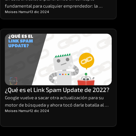
fundamental para cualquier emprendedor: la 
Moises Hamui
13 dic 2024
economía unitaria, o unit economics, en inglés. 
Desglosaremos qué son, cómo calcularlas y por qué 
son tan importantes para el éxito de tu negocio. 
Las economías unitarias o unit economics son la 
base sobre la cual construir proyecciones 
financieras sólidas y tomar decisiones estratégicas 
informadas.
¿Qué es el Link Spam Update de 2022?
Google vuelve a sacar otra actualización para su 
motor de búsqueda y ahora tocó darle batalla al 
Moises Hamui
12 dic 2024
tema del spam. Así pues, salió a mediados de 
diciembre de este 2022 el Link Spam Update. 
Veamos en qué consiste.