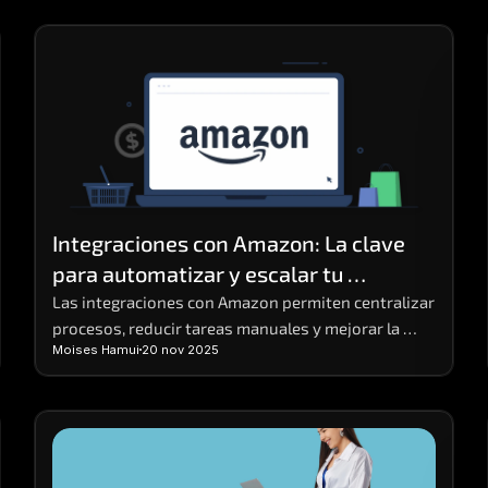
Integraciones con Amazon: La clave 
para automatizar y escalar tu 
operación
Las integraciones con Amazon permiten centralizar 
procesos, reducir tareas manuales y mejorar la 
Moises Hamui
20 nov 2025
eficiencia operativa en negocios digitales.