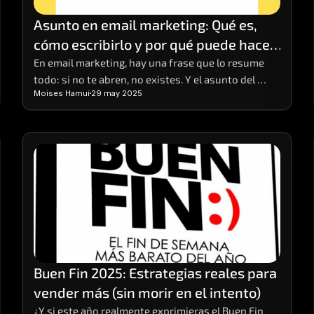
Asunto en email marketing: Qué es, 
cómo escribirlo y por qué puede hacer 
o romper tu campaña
En email marketing, hay una frase que lo resume 
todo: si no te abren, no existes. Y el asunto del 
Moises Hamui
29 may 2025
correo es el primer (y a veces único) punto de 
contacto que tienes para captar la atención del 
lector. Puede parecer una línea de texto más, pero 
es el anzuelo que decide si el mensaje será 
ignorado, eliminado o abierto con interés.
Buen Fin 2025: Estrategias reales para 
vender más (sin morir en el intento)
¿Y si este año realmente exprimieras el Buen Fin 