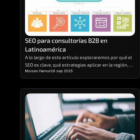
SEO para consultorías B2B en 
Latinoamérica
A lo largo de este artículo exploraremos por qué el 
SEO es clave, qué estrategias aplicar en la región, 
Moises Hamui
26 sep 2025
cómo segmentar el mercado de manera efectiva y 
cómo medir resultados de forma realista.