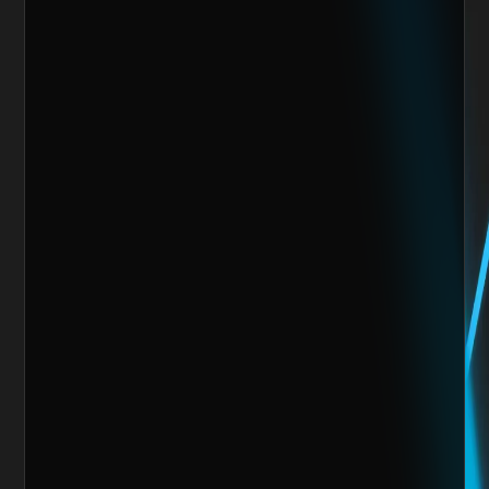
Nos encantaría trabajar 
contigo y crear algo 
increíble juntos
Escoge alguno de nuestros servicios
Nombre del cliente*
Marca o empresa*
Teléfono
Email
Giro de la Empresa