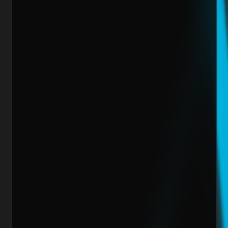
Sitio Web
¿Cuánto vendes al mes actualmente?
Mensaje
Quiero escalar mi negocio