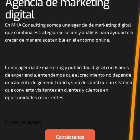
Agencia de marketing 
Careers
digital
Docs
En MHA Consulting somos una agencia de marketing digital 
que combina estrategia, ejecución y análisis para ayudarte a 
crecer de manera sostenible en el entorno online. 
About
COMMUNITY
Como agencia de marketing y publicidad digital con 8 años 
Join
de experiencia, entendemos que el crecimiento no depende 
únicamente de generar tráfico, sino de construir un sistema 
que convierta visitantes en clientes y clientes en 
Events
oportunidades recurrentes
Experts
Cómo te ayuda
Contáctanos
MHA Academy
Contáctanos