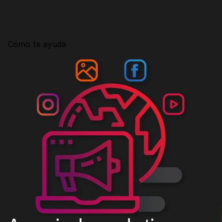
Consultoría
Agencia Creativa
Cómo te ayuda
SEO
MHA Intelligence
Google Ads
Facebook Ads
Desarrollo Web
Automatización
Email marketing
RESOURCES
Blog