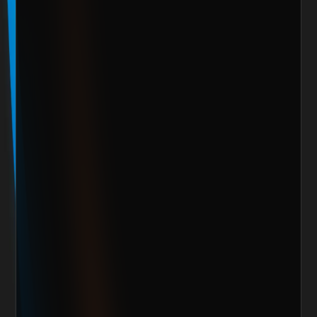
contigo y crear algo 
increíble juntos
Escoge alguno de nuestros servicios
Nombre del cliente*
Marca o empresa*
Teléfono
Email
Giro de la Empresa
Sitio Web