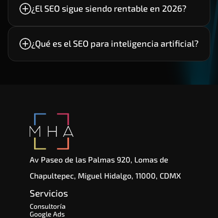
digitales con mejor retorno de inversión debido a 
¿El SEO sigue siendo rentable en 2026?
que genera tráfico cualificado de forma 
constante sin depender exclusivamente de la 
Es la optimización de contenidos para aumentar 
publicidad pagada.
la probabilidad de aparecer en respuestas 
¿Qué es el SEO para inteligencia artificial?
generadas por herramientas como ChatGPT, 
Gemini, Perplexity y otros motores impulsados 
por IA.
Av Paseo de las Palmas 920, Lomas de 
Chapultepec, Miguel Hidalgo, 11000, CDMX
Servicios
Consultoría
Google Ads