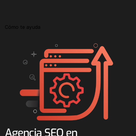
Consultoría
Agencia Creativa
Cómo te ayuda
SEO
MHA Intelligence
Google Ads
Facebook Ads
Desarrollo Web
Automatización
Email marketing
RESOURCES
Blog
Agencia SEO en 