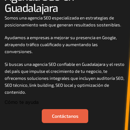
Guadalajara
Careers
Somos una agencia SEO especializada en estrategias de 
Docs
posicionamiento web que generan resultados sostenibles. 
Ayudamos a empresas a mejorar su presencia en Google, 
About
atrayendo tráfico cualificado y aumentando las 
conversiones.
COMMUNITY
Si buscas una agencia SEO confiable en Guadalajara y el resto 
Join
del país que impulse el crecimiento de tu negocio, te 
ofrecemos soluciones integrales que incluyen auditoría SEO, 
Events
SEO técnico, link building, SEO local y optimización de 
contenido.
Experts
Cómo te ayuda
Contáctanos
Contáctanos
MHA Academy