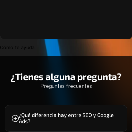
Cómo te ayuda
¿Tienes alguna pregunta?
Preguntas frecuentes
El SEO busca generar tráfico orgánico de forma 
sostenible a través del posicionamiento en 
¿Qué diferencia hay entre SEO y Google 
Ads?
Google, mientras que Google Ads permite 
obtener visibilidad inmediata mediante anuncios 