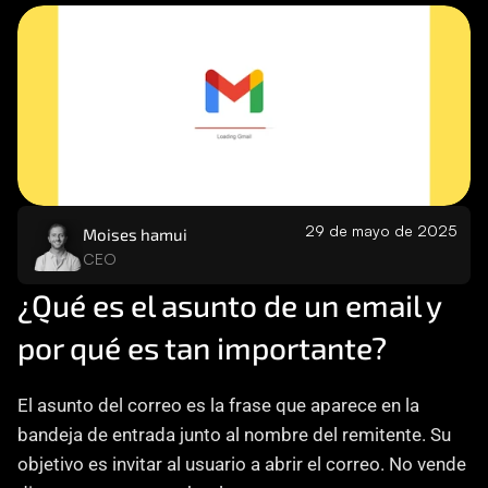
Careers
Docs
About
COMMUNITY
29 de mayo de 2025
Moises hamui
Join
CEO
¿Qué es el asunto de un email y 
Events
por qué es tan importante?
Experts
El asunto del correo es la frase que aparece en la 
Contáctanos
bandeja de entrada junto al nombre del remitente. Su 
objetivo es invitar al usuario a abrir el correo. No vende 
MHA Academy