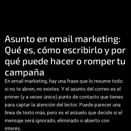
Consultoría
Agencia Creativa
Cómo te ayuda
SEO
Asunto en email marketing: 
Qué es, cómo escribirlo y por 
MHA Intelligence
qué puede hacer o romper tu 
Google Ads
campaña
Facebook Ads
Desarrollo Web
En email marketing, hay una frase que lo resume todo: 
Automatización
si no te abren, no existes. Y el asunto del correo es el 
Email marketing
primer (y a veces único) punto de contacto que tienes 
para captar la atención del lector. Puede parecer una 
RESOURCES
línea de texto más, pero es el anzuelo que decide si el 
mensaje será ignorado, eliminado o abierto con 
Blog
interés.