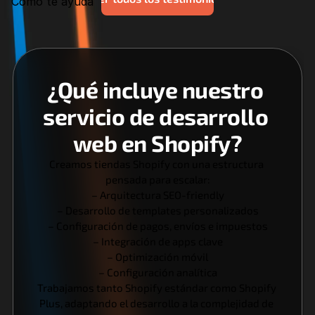
Cómo te ayuda
¿Qué incluye nuestro 
servicio de desarrollo 
web en Shopify?
Creamos tiendas Shopify con una estructura 
pensada para escalar:
– Arquitectura SEO-friendly
– Desarrollo de templates personalizados
– Configuración de pagos, envíos e impuestos
– Integración de apps clave
– Optimización móvil
– Configuración analítica
Trabajamos tanto Shopify estándar como Shopify 
Plus, adaptando el desarrollo a la complejidad de 