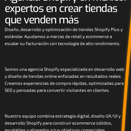
expertos en crear tiendas 
Careers
que venden más
Docs
Diseño, desarrollo y optimización de tiendas Shopify Plus y 
estándar. Ayudamos a marcas de retail y ecommerce a 
About
escalar su facturación con tecnología de alto rendimiento.
COMMUNITY
Join
Somos una agencia Shopify especializada en desarrollo web 
y diseño de tiendas online enfocadas en resultados reales. 
Creamos experiencias de compra rápidas, optimizadas para 
Events
SEO y pensadas para convertir visitantes en clientes.
Experts
Contáctanos
Nuestro equipo combina estrategia digital, diseño UX/UI y 
desarrollo Shopify para construir ecommerce sólidos, 
MHA Academy
escalables y alineados a tus objetivos comerciales.