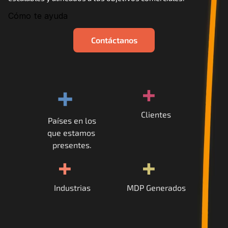
Cómo te ayuda
Contáctanos
+
+
Clientes
Países en los
que estamos 
presentes.
+
+
Industrias
MDP Generados