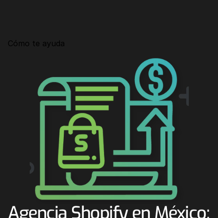
Consultoría
Agencia Creativa
Cómo te ayuda
SEO
MHA Intelligence
Google Ads
Facebook Ads
Desarrollo Web
Automatización
Email marketing
RESOURCES
Blog
Agencia Shopify en México: 