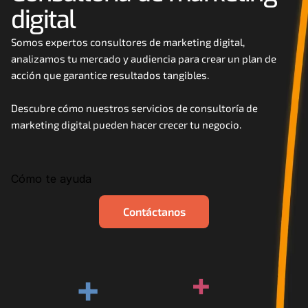
digital
Careers
Somos expertos consultores de marketing digital, 
Docs
analizamos tu mercado y audiencia para crear un plan de 
acción que garantice resultados tangibles. 
About
Descubre cómo nuestros servicios de consultoría de 
marketing digital pueden hacer crecer tu negocio.
COMMUNITY
Join
Cómo te ayuda
Events
Contáctanos
Experts
+
+
Contáctanos
MHA Academy