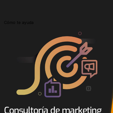
Consultoría
Agencia Creativa
Cómo te ayuda
SEO
MHA Intelligence
Google Ads
Facebook Ads
Desarrollo Web
Automatización
Email marketing
RESOURCES
Blog
Consultoría de marketing 