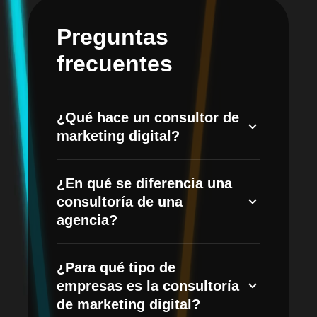
Preguntas
frecuentes
¿Qué hace un consultor de
marketing digital?
Un consultor de marketing digital
¿En qué se diferencia una
analiza tu negocio, mercado y audiencia
consultoría de una
para diseñar una estrategia a medida y
agencia?
acompañarte en su ejecución. Te ayuda
a elegir los canales correctos (SEO,
La consultoría se centra en la estrategia,
SEM, redes, email, automatización) y a
¿Para qué tipo de
el diagnóstico y la toma de decisiones,
invertir tu presupuesto donde genera
empresas es la consultoría
mientras que la agencia ejecuta las
más resultados.
de marketing digital?
campañas. En MHA combinamos