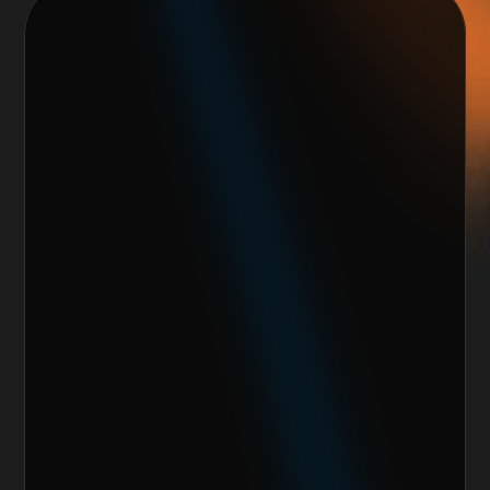
Nos encantaría trabajar 
contigo y crear algo 
increíble juntos
Escoge alguno de nuestros servicios
Nombre del cliente*
Marca o empresa*
Teléfono
Email