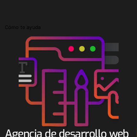
Consultoría
Agencia Creativa
Cómo te ayuda
SEO
MHA Intelligence
Google Ads
Facebook Ads
Desarrollo Web
Automatización
Email marketing
RESOURCES
Blog
Agencia de desarrollo web 