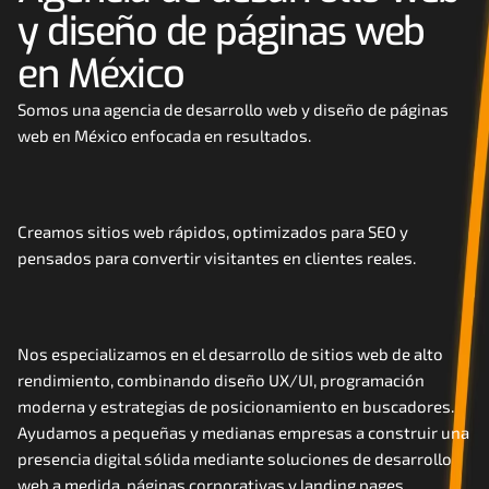
y diseño de páginas web 
Careers
en México
Docs
Somos una agencia de desarrollo web y diseño de páginas 
web en México enfocada en resultados. 
About
COMMUNITY
Creamos sitios web rápidos, optimizados para SEO y 
Join
pensados para convertir visitantes en clientes reales.
Events
Nos especializamos en el desarrollo de sitios web de alto 
Experts
rendimiento, combinando diseño UX/UI, programación 
moderna y estrategias de posicionamiento en buscadores. 
Contáctanos
Ayudamos a pequeñas y medianas empresas a construir una 
presencia digital sólida mediante soluciones de desarrollo 
MHA Academy
web a medida, páginas corporativas y landing pages 