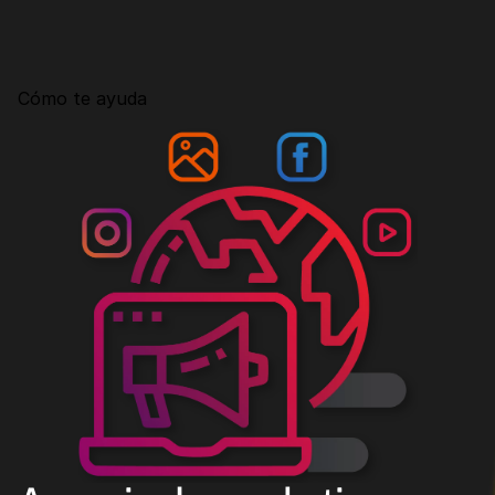
Consultoría
Agencia Creativa
Cómo te ayuda
SEO
MHA Intelligence
Google Ads
Facebook Ads
Desarrollo Web
Automatización
Email marketing
RESOURCES
Blog