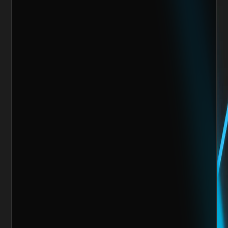
Nos encantaría trabajar 
contigo y crear algo 
increíble juntos
Escoge alguno de nuestros servicios
Nombre del cliente*
Marca o empresa*
Teléfono
Email
Giro de la Empresa