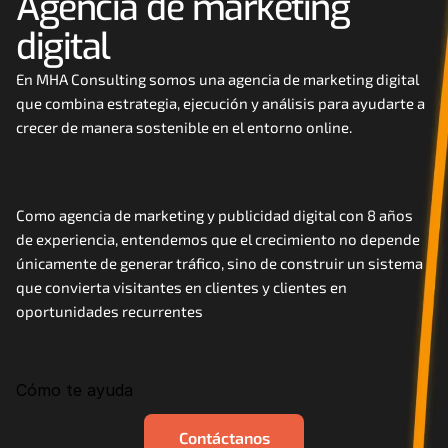
Agencia de marketing 
Careers
digital
Docs
En MHA Consulting somos una agencia de marketing digital 
que combina estrategia, ejecución y análisis para ayudarte a 
crecer de manera sostenible en el entorno online. 
About
COMMUNITY
Como agencia de marketing y publicidad digital con 8 años 
Join
de experiencia, entendemos que el crecimiento no depende 
únicamente de generar tráfico, sino de construir un sistema 
que convierta visitantes en clientes y clientes en 
Events
oportunidades recurrentes
Experts
Cómo te ayuda
Contáctanos
MHA Academy
Contáctanos