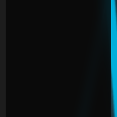
Sitio Web
¿Cuánto vendes al mes actualmente?
Mensaje
Quiero escalar mi negocio