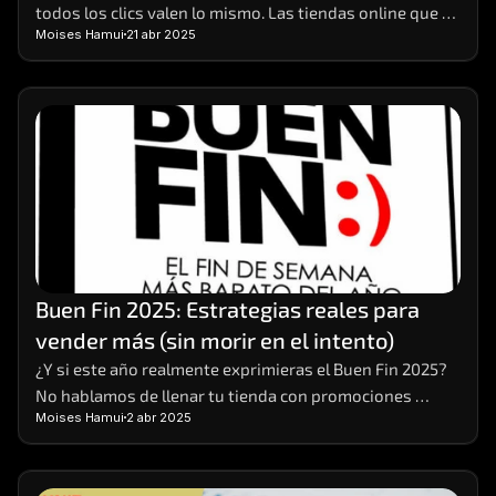
todos los clics valen lo mismo. Las tiendas online que 
Moises Hamui
21 abr 2025
realmente crecen son aquellas que aprenden a 
interpretar los datos detrás de cada visita, compra o 
carrito abandonado. 
Buen Fin 2025: Estrategias reales para 
vender más (sin morir en el intento)
¿Y si este año realmente exprimieras el Buen Fin 2025? 
No hablamos de llenar tu tienda con promociones 
Moises Hamui
2 abr 2025
vacías o descuentos que solo te dejan números rojos. 