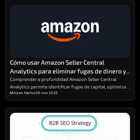
Cómo usar Amazon Seller Central 
Analytics para eliminar fugas de dinero y 
aumentar la rentabilidad
Comprender a profundidad Amazon Seller Central 
Analytics permite identificar fugas de capital, optimizar 
Moises Hamui
20 nov 2025
decisiones y reforzar estrategias comerciales. Dominar 
estos datos facilita anticipar variaciones en la demanda 
y mejorar márgenes sin aumentar costos. Para análisis 
comparativos avanzados, herramientas como MHA 
Intelligence complementan la información con una 
visión más precisa del rendimiento.