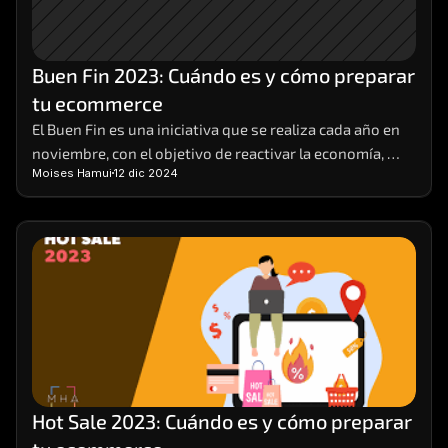
Buen Fin 2023: Cuándo es y cómo preparar 
tu ecommerce
El Buen Fin es una iniciativa que se realiza cada año en 
noviembre, con el objetivo de reactivar la economía, 
Moises Hamui
12 dic 2024
impulsar las ventas y ofrecer beneficios a los 
consumidores y a los comerciantes. Durante el Buen Fin, 
las empresas participantes ofrecen descuentos, 
promociones y facilidades de pago en sus productos y 
servicios, tanto en tiendas físicas como en línea.
Hot Sale 2023: Cuándo es y cómo preparar 