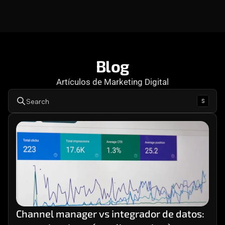
Consultoría
Agencia Creativa
Cómo te ayuda
SEO
Blog
Artículos de Marketing Digital
MHA Intelligence
s
Search
Google Ads
Facebook Ads
Desarrollo Web
Automatización
Email marketing
RESOURCES
Blog
Channel manager vs integrador de datos: 