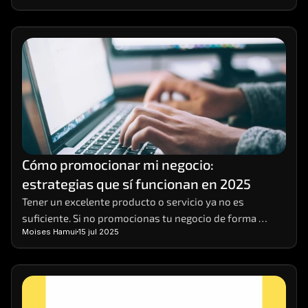
Cómo promocionar mi negocio: 
estrategias que sí funcionan en 2025
Tener un excelente producto o servicio ya no es 
suficiente. Si no promocionas tu negocio de forma 
Moises Hamui
15 jul 2025
efectiva, es muy probable que pases desapercibido. 
Hoy, competir en entornos digitales requiere una 
estrategia sólida, basada en datos, visibilidad 
multicanal y contenido relevante. 