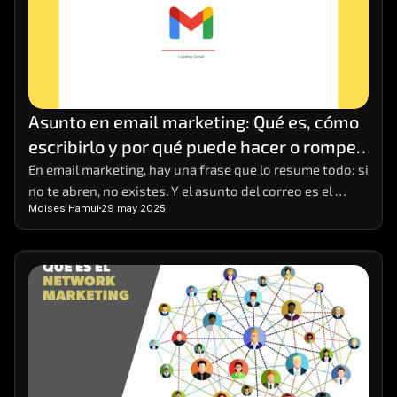
Asunto en email marketing: Qué es, cómo 
escribirlo y por qué puede hacer o romper 
tu campaña
En email marketing, hay una frase que lo resume todo: si 
no te abren, no existes. Y el asunto del correo es el 
Moises Hamui
29 may 2025
primer (y a veces único) punto de contacto que tienes 
para captar la atención del lector. Puede parecer una 
línea de texto más, pero es el anzuelo que decide si el 
mensaje será ignorado, eliminado o abierto con interés.