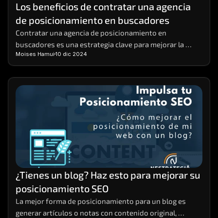
Los beneficios de contratar una agencia 
de posicionamiento en buscadores
Contratar una agencia de posicionamiento en 
buscadores es una estrategia clave para mejorar la 
Moises Hamui
10 dic 2024
visibilidad de tu negocio en línea.  Estas agencias 
ofrecen el conocimiento y la experiencia necesarios 
para implementar prácticas de SEO efectivas que 
aumentan el tráfico orgánico y potencian tus ventas. 
¿Tienes un blog? Haz esto para mejorar su 
posicionamiento SEO
La mejor forma de posicionamiento para un blog es 
generar artículos o notas con contenido original, 