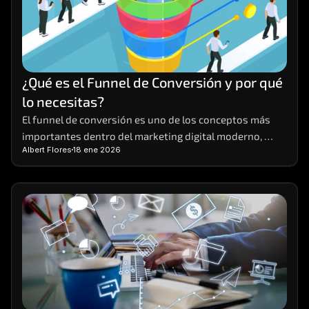
¿Qué es el Funnel de Conversión y por qué 
lo necesitas?
El funnel de conversión es uno de los conceptos más 
importantes dentro del marketing digital moderno, 
Albert Flores
18 ene 2026
aunque también uno de los menos comprendidos. 
Muchas empresas generan tráfico