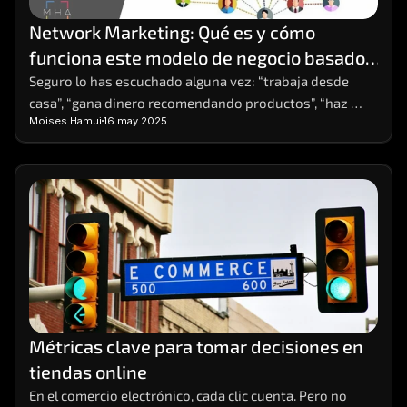
Network Marketing: Qué es y cómo 
funciona este modelo de negocio basado 
en redes
Seguro lo has escuchado alguna vez: “trabaja desde 
casa”, “gana dinero recomendando productos”, “haz 
Moises Hamui
16 may 2025
crecer tu red y obtén ingresos residuales”. Estas frases, 
comunes en redes sociales o eventos de 
emprendimiento, suelen estar relacionadas con el 
Network Marketing. ¿Pero qué es exactamente y cómo 
funciona? ¿Es una estafa o una forma real de generar 
ingresos?
Métricas clave para tomar decisiones en 
tiendas online
En el comercio electrónico, cada clic cuenta. Pero no 