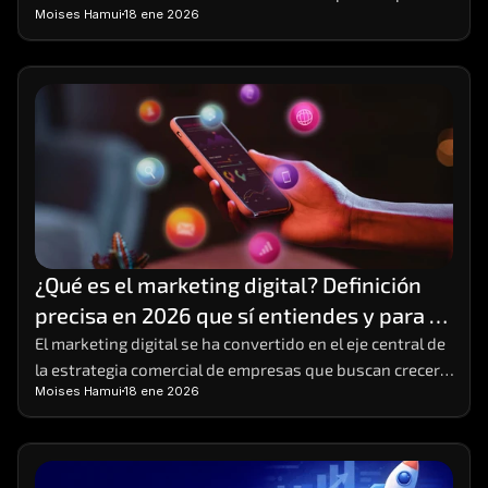
Moises Hamui
18 ene 2026
y emprendedores que buscan crecimiento sostenible
¿Qué es el marketing digital? Definición 
precisa en 2026 que sí entiendes y para 
poner en práctica
El marketing digital se ha convertido en el eje central de 
la estrategia comercial de empresas que buscan crecer 
Moises Hamui
18 ene 2026
en entornos altamente competitivos. 