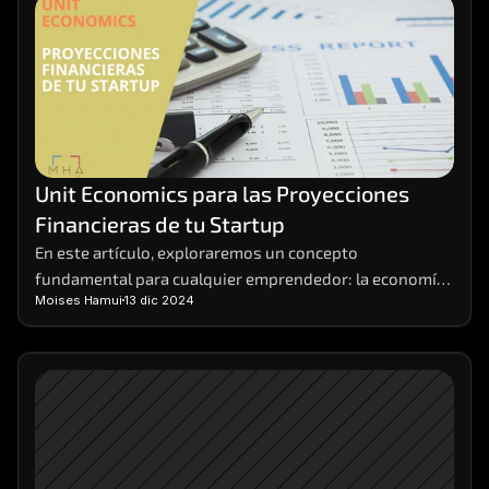
Unit Economics para las Proyecciones 
Financieras de tu Startup
En este artículo, exploraremos un concepto 
fundamental para cualquier emprendedor: la economía 
Moises Hamui
13 dic 2024
unitaria, o unit economics, en inglés. Desglosaremos 
qué son, cómo calcularlas y por qué son tan 
importantes para el éxito de tu negocio. Las economías 
unitarias o unit economics son la base sobre la cual 
construir proyecciones financieras sólidas y tomar 
decisiones estratégicas informadas.