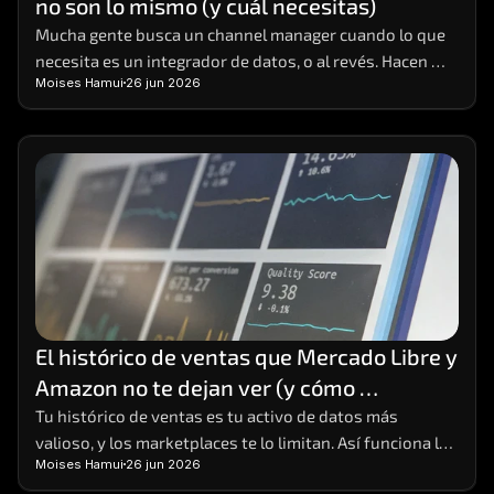
no son lo mismo (y cuál necesitas)
Careers
Mucha gente busca un channel manager cuando lo que 
necesita es un integrador de datos, o al revés. Hacen 
Docs
Moises Hamui
26 jun 2026
cosas distintas; aquí está la diferencia y cómo elegir.
About
COMMUNITY
Join
Events
El histórico de ventas que Mercado Libre y 
Experts
Amazon no te dejan ver (y cómo 
conservarlo)
Tu histórico de ventas es tu activo de datos más 
Contáctanos
valioso, y los marketplaces te lo limitan. Así funciona la 
Moises Hamui
26 jun 2026
MHA Academy
limitación y cómo conservar tu data completa.