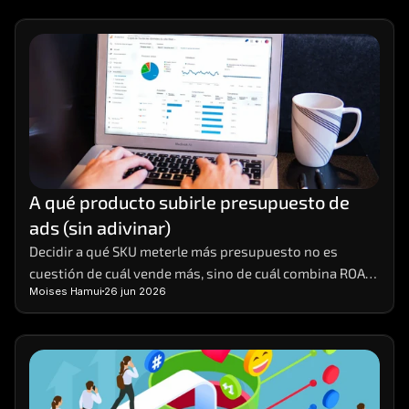
A qué producto subirle presupuesto de 
ads (sin adivinar)
Decidir a qué SKU meterle más presupuesto no es 
cuestión de cuál vende más, sino de cuál combina ROAS 
Moises Hamui
26 jun 2026
real, margen y stock para escalar sin tronar.