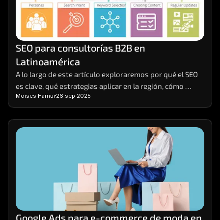
SEO para consultorías B2B en 
Latinoamérica
A lo largo de este artículo exploraremos por qué el SEO 
es clave, qué estrategias aplicar en la región, cómo 
Moises Hamui
26 sep 2025
segmentar el mercado de manera efectiva y cómo medir 
resultados de forma realista.
Google Ads para e-commerce de moda en 