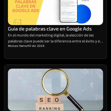
Guia de palabras clave en Google Ads
En el mundo del marketing digital, la elección de las 
palabras clave puede ser la diferencia entre el éxito y el 
Moises Hamui
10 dic 2024
fracaso de una campaña. Imagina tener el poder de 
atraer la atención de tus clientes ideales justo cuando 
están buscando lo que ofreces.