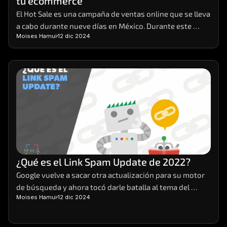
tu ecommerce
El Hot Sale es una campaña de ventas online que se lleva 
a cabo durante nueve días en México. Durante este 
Moises Hamui
12 dic 2024
evento, distintas empresas de venta y servicios 
preparan sus e-commerces, para brindar sus productos 
a sus clientes con promociones y descuentos que no se 
ven en cualquier otra época del año.
¿Qué es el Link Spam Update de 2022?
Google vuelve a sacar otra actualización para su motor 
de búsqueda y ahora tocó darle batalla al tema del 
Moises Hamui
12 dic 2024
spam. Así pues, salió a mediados de diciembre de este 
2022 el Link Spam Update. Veamos en qué consiste.