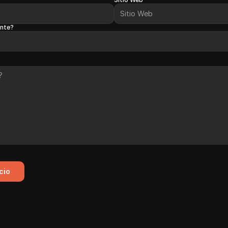
ente?
cio