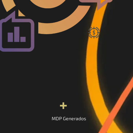
+
MDP Generados