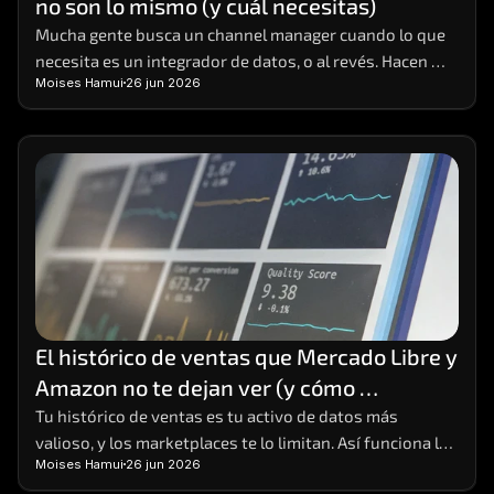
no son lo mismo (y cuál necesitas)
Careers
Mucha gente busca un channel manager cuando lo que 
necesita es un integrador de datos, o al revés. Hacen 
Docs
Moises Hamui
26 jun 2026
cosas distintas; aquí está la diferencia y cómo elegir.
About
COMMUNITY
Join
Events
El histórico de ventas que Mercado Libre y 
Experts
Amazon no te dejan ver (y cómo 
conservarlo)
Tu histórico de ventas es tu activo de datos más 
Contáctanos
valioso, y los marketplaces te lo limitan. Así funciona la 
Moises Hamui
26 jun 2026
MHA Academy
limitación y cómo conservar tu data completa.