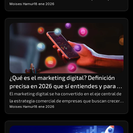
Moises Hamui
18 ene 2026
y emprendedores que buscan crecimiento sostenible
¿Qué es el marketing digital? Definición 
precisa en 2026 que sí entiendes y para 
poner en práctica
El marketing digital se ha convertido en el eje central de 
la estrategia comercial de empresas que buscan crecer 
Moises Hamui
18 ene 2026
en entornos altamente competitivos. 