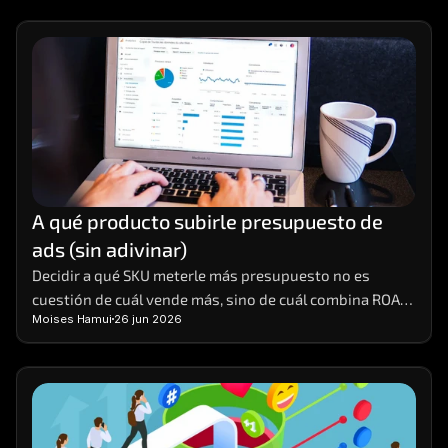
A qué producto subirle presupuesto de 
ads (sin adivinar)
Decidir a qué SKU meterle más presupuesto no es 
cuestión de cuál vende más, sino de cuál combina ROAS 
Moises Hamui
26 jun 2026
real, margen y stock para escalar sin tronar.