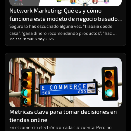
Network Marketing: Qué es y cómo 
funciona este modelo de negocio basado 
en redes
Seguro lo has escuchado alguna vez: “trabaja desde 
casa”, “gana dinero recomendando productos”, “haz 
Moises Hamui
16 may 2025
crecer tu red y obtén ingresos residuales”. Estas frases, 
comunes en redes sociales o eventos de 
emprendimiento, suelen estar relacionadas con el 
Network Marketing. ¿Pero qué es exactamente y cómo 
funciona? ¿Es una estafa o una forma real de generar 
ingresos?
Métricas clave para tomar decisiones en 
tiendas online
En el comercio electrónico, cada clic cuenta. Pero no 