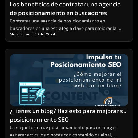
Los beneficios de contratar una agencia 
de posicionamiento en buscadores
Contratar una agencia de posicionamiento en 
buscadores es una estrategia clave para mejorar la 
Moises Hamui
10 dic 2024
visibilidad de tu negocio en línea.  Estas agencias 
ofrecen el conocimiento y la experiencia necesarios 
para implementar prácticas de SEO efectivas que 
aumentan el tráfico orgánico y potencian tus ventas. 
¿Tienes un blog? Haz esto para mejorar su 
posicionamiento SEO
La mejor forma de posicionamiento para un blog es 
generar artículos o notas con contenido original, 