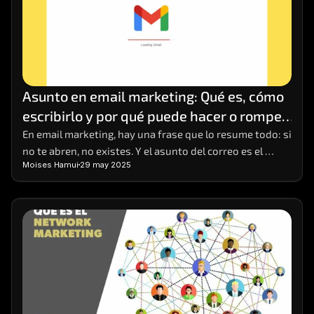
Asunto en email marketing: Qué es, cómo 
escribirlo y por qué puede hacer o romper 
tu campaña
En email marketing, hay una frase que lo resume todo: si 
no te abren, no existes. Y el asunto del correo es el 
Moises Hamui
29 may 2025
primer (y a veces único) punto de contacto que tienes 
para captar la atención del lector. Puede parecer una 
línea de texto más, pero es el anzuelo que decide si el 
mensaje será ignorado, eliminado o abierto con interés.