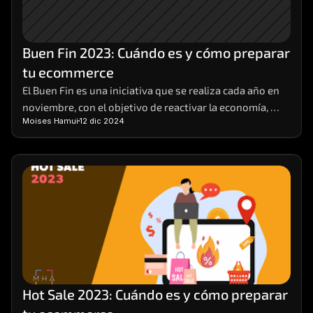
Buen Fin 2023: Cuándo es y cómo preparar 
tu ecommerce
El Buen Fin es una iniciativa que se realiza cada año en 
noviembre, con el objetivo de reactivar la economía, 
Moises Hamui
12 dic 2024
impulsar las ventas y ofrecer beneficios a los 
consumidores y a los comerciantes. Durante el Buen Fin, 
las empresas participantes ofrecen descuentos, 
promociones y facilidades de pago en sus productos y 
servicios, tanto en tiendas físicas como en línea.
Hot Sale 2023: Cuándo es y cómo preparar 