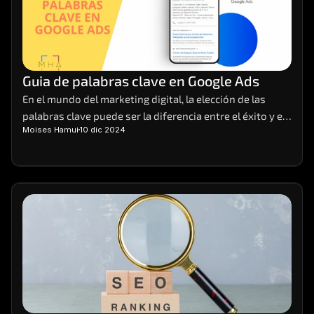
Guia de palabras clave en Google Ads
En el mundo del marketing digital, la elección de las 
palabras clave puede ser la diferencia entre el éxito y el 
Moises Hamui
10 dic 2024
fracaso de una campaña. Imagina tener el poder de 
atraer la atención de tus clientes ideales justo cuando 
están buscando lo que ofreces.