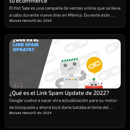
tu ecommerce
El Hot Sale es una campaña de ventas online que se lleva 
a cabo durante nueve días en México. Durante este 
Moises Hamui
12 dic 2024
evento, distintas empresas de venta y servicios 
preparan sus e-commerces, para brindar sus productos 
a sus clientes con promociones y descuentos que no se 
ven en cualquier otra época del año.
¿Qué es el Link Spam Update de 2022?
Google vuelve a sacar otra actualización para su motor 
de búsqueda y ahora tocó darle batalla al tema del 
Moises Hamui
12 dic 2024
spam. Así pues, salió a mediados de diciembre de este 
2022 el Link Spam Update. Veamos en qué consiste.