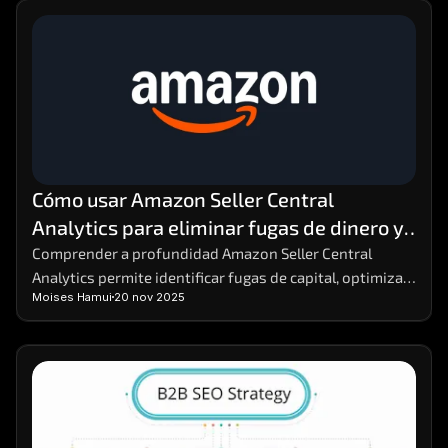
Cómo usar Amazon Seller Central 
Analytics para eliminar fugas de dinero y 
aumentar la rentabilidad
Comprender a profundidad Amazon Seller Central 
Analytics permite identificar fugas de capital, optimizar 
Moises Hamui
20 nov 2025
decisiones y reforzar estrategias comerciales. Dominar 
estos datos facilita anticipar variaciones en la demanda 
y mejorar márgenes sin aumentar costos. Para análisis 
comparativos avanzados, herramientas como MHA 
Intelligence complementan la información con una 
visión más precisa del rendimiento.