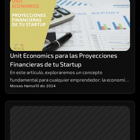
Unit Economics para las Proyecciones 
Financieras de tu Startup
En este artículo, exploraremos un concepto 
fundamental para cualquier emprendedor: la economía 
Moises Hamui
13 dic 2024
unitaria, o unit economics, en inglés. Desglosaremos 
qué son, cómo calcularlas y por qué son tan 
importantes para el éxito de tu negocio. Las economías 
unitarias o unit economics son la base sobre la cual 
construir proyecciones financieras sólidas y tomar 
decisiones estratégicas informadas.