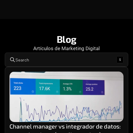
Consultoría
Agencia Creativa
Cómo te ayuda
SEO
Blog
Artículos de Marketing Digital
MHA Intelligence
s
Search
Google Ads
Facebook Ads
Desarrollo Web
Automatización
Email marketing
RESOURCES
Blog
Channel manager vs integrador de datos: 