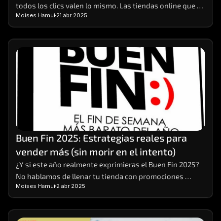
todos los clics valen lo mismo. Las tiendas online que 
Moises Hamui
21 abr 2025
realmente crecen son aquellas que aprenden a 
interpretar los datos detrás de cada visita, compra o 
carrito abandonado. 
Buen Fin 2025: Estrategias reales para 
vender más (sin morir en el intento)
¿Y si este año realmente exprimieras el Buen Fin 2025? 
No hablamos de llenar tu tienda con promociones 
Moises Hamui
2 abr 2025
vacías o descuentos que solo te dejan números rojos. 