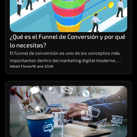
¿Qué es el Funnel de Conversión y por qué 
lo necesitas?
El funnel de conversión es uno de los conceptos más 
importantes dentro del marketing digital moderno, 
Albert Flores
18 ene 2026
aunque también uno de los menos comprendidos. 
Muchas empresas generan tráfico