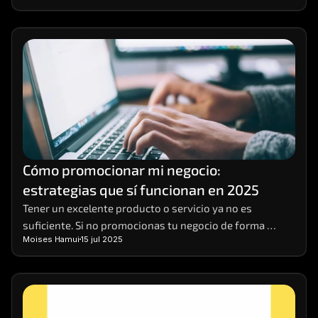
Cómo promocionar mi negocio: 
estrategias que sí funcionan en 2025
Tener un excelente producto o servicio ya no es 
suficiente. Si no promocionas tu negocio de forma 
Moises Hamui
15 jul 2025
efectiva, es muy probable que pases desapercibido. 
Hoy, competir en entornos digitales requiere una 
estrategia sólida, basada en datos, visibilidad 
multicanal y contenido relevante. 