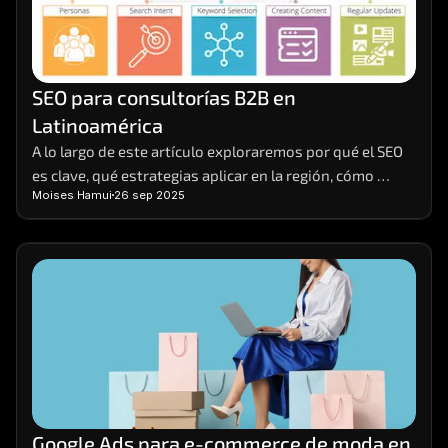
SEO para consultorías B2B en 
Latinoamérica
A lo largo de este artículo exploraremos por qué el SEO 
es clave, qué estrategias aplicar en la región, cómo 
Moises Hamui
26 sep 2025
segmentar el mercado de manera efectiva y cómo medir 
resultados de forma realista.
Google Ads para e-commerce de moda en 