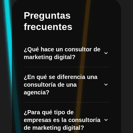
Preguntas
frecuentes
¿Qué hace un consultor de
marketing digital?
Un consultor de marketing digital
¿En qué se diferencia una
analiza tu negocio, mercado y audiencia
consultoría de una
para diseñar una estrategia a medida y
agencia?
acompañarte en su ejecución. Te ayuda
a elegir los canales correctos (SEO,
La consultoría se centra en la estrategia,
SEM, redes, email, automatización) y a
¿Para qué tipo de
el diagnóstico y la toma de decisiones,
invertir tu presupuesto donde genera
empresas es la consultoría
mientras que la agencia ejecuta las
más resultados.
de marketing digital?
campañas. En MHA combinamos