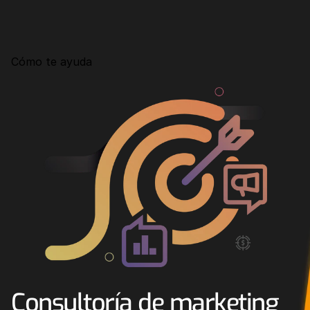
Consultoría
Agencia Creativa
Cómo te ayuda
SEO
MHA Intelligence
Google Ads
Facebook Ads
Desarrollo Web
Automatización
Email marketing
RESOURCES
Blog
Consultoría de marketing 