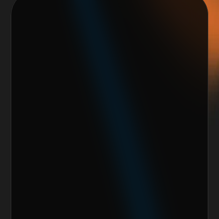
Nos encantaría trabajar 
contigo y crear algo 
increíble juntos
Escoge alguno de nuestros servicios
Nombre del cliente*
Marca o empresa*
Teléfono
Email