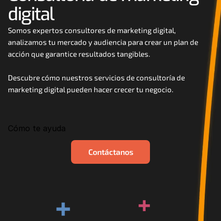
digital
Careers
Somos expertos consultores de marketing digital, 
Docs
analizamos tu mercado y audiencia para crear un plan de 
acción que garantice resultados tangibles. 
About
Descubre cómo nuestros servicios de consultoría de 
marketing digital pueden hacer crecer tu negocio.
COMMUNITY
Join
Cómo te ayuda
Events
Contáctanos
Experts
+
+
Contáctanos
MHA Academy