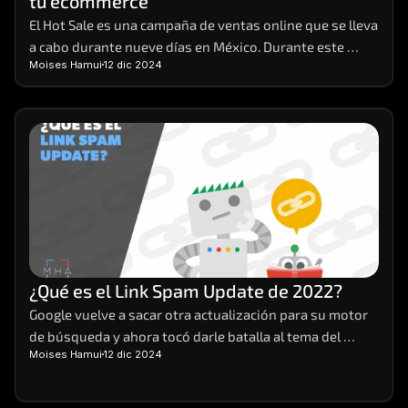
tu ecommerce
El Hot Sale es una campaña de ventas online que se lleva 
a cabo durante nueve días en México. Durante este 
Moises Hamui
12 dic 2024
evento, distintas empresas de venta y servicios 
preparan sus e-commerces, para brindar sus productos 
a sus clientes con promociones y descuentos que no se 
ven en cualquier otra época del año.
¿Qué es el Link Spam Update de 2022?
Google vuelve a sacar otra actualización para su motor 
de búsqueda y ahora tocó darle batalla al tema del 
Moises Hamui
12 dic 2024
spam. Así pues, salió a mediados de diciembre de este 
2022 el Link Spam Update. Veamos en qué consiste.