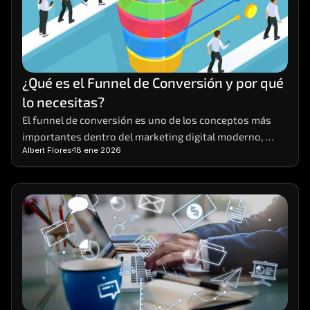
¿Qué es el Funnel de Conversión y por qué 
lo necesitas?
El funnel de conversión es uno de los conceptos más 
importantes dentro del marketing digital moderno, 
Albert Flores
18 ene 2026
aunque también uno de los menos comprendidos. 
Muchas empresas generan tráfico