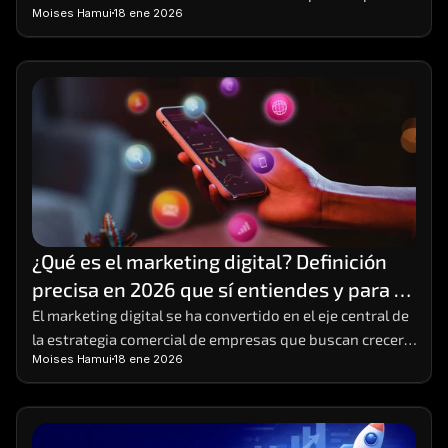
Moises Hamui
18 ene 2026
y emprendedores que buscan crecimiento sostenible
¿Qué es el marketing digital? Definición 
precisa en 2026 que sí entiendes y para 
poner en práctica
El marketing digital se ha convertido en el eje central de 
la estrategia comercial de empresas que buscan crecer 
Moises Hamui
18 ene 2026
en entornos altamente competitivos. 