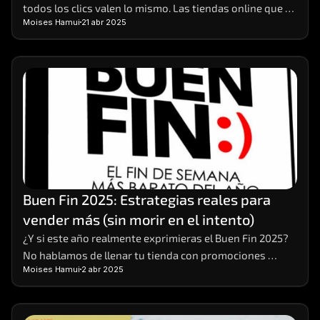
todos los clics valen lo mismo. Las tiendas online que 
Moises Hamui
21 abr 2025
realmente crecen son aquellas que aprenden a 
interpretar los datos detrás de cada visita, compra o 
carrito abandonado. 
Buen Fin 2025: Estrategias reales para 
vender más (sin morir en el intento)
¿Y si este año realmente exprimieras el Buen Fin 2025? 
No hablamos de llenar tu tienda con promociones 
Moises Hamui
2 abr 2025
vacías o descuentos que solo te dejan números rojos. 