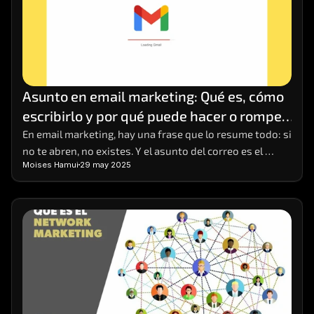
Asunto en email marketing: Qué es, cómo 
escribirlo y por qué puede hacer o romper 
tu campaña
En email marketing, hay una frase que lo resume todo: si 
no te abren, no existes. Y el asunto del correo es el 
Moises Hamui
29 may 2025
primer (y a veces único) punto de contacto que tienes 
para captar la atención del lector. Puede parecer una 
línea de texto más, pero es el anzuelo que decide si el 
mensaje será ignorado, eliminado o abierto con interés.