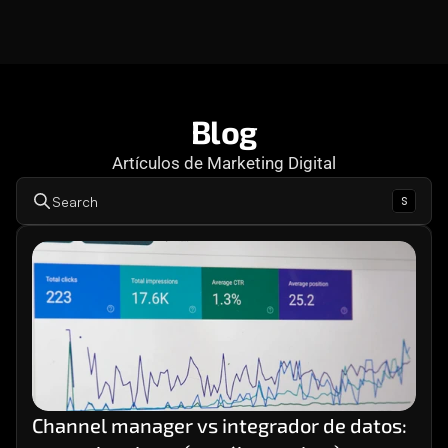
Consultoría
Agencia Creativa
Cómo te ayuda
SEO
Blog
Artículos de Marketing Digital
MHA Intelligence
s
Search
Google Ads
Facebook Ads
Desarrollo Web
Automatización
Email marketing
RESOURCES
Blog
Channel manager vs integrador de datos: 