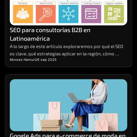
SEO para consultorías B2B en 
Latinoamérica
A lo largo de este artículo exploraremos por qué el SEO 
es clave, qué estrategias aplicar en la región, cómo 
Moises Hamui
26 sep 2025
segmentar el mercado de manera efectiva y cómo medir 
resultados de forma realista.
Google Ads para e-commerce de moda en 