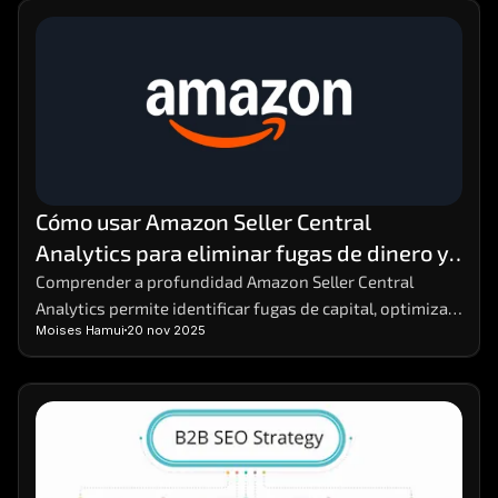
Cómo usar Amazon Seller Central 
Analytics para eliminar fugas de dinero y 
aumentar la rentabilidad
Comprender a profundidad Amazon Seller Central 
Analytics permite identificar fugas de capital, optimizar 
Moises Hamui
20 nov 2025
decisiones y reforzar estrategias comerciales. Dominar 
estos datos facilita anticipar variaciones en la demanda 
y mejorar márgenes sin aumentar costos. Para análisis 
comparativos avanzados, herramientas como MHA 
Intelligence complementan la información con una 
visión más precisa del rendimiento.