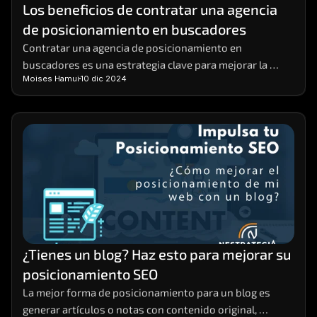
Los beneficios de contratar una agencia 
de posicionamiento en buscadores
Contratar una agencia de posicionamiento en 
buscadores es una estrategia clave para mejorar la 
Moises Hamui
10 dic 2024
visibilidad de tu negocio en línea.  Estas agencias 
ofrecen el conocimiento y la experiencia necesarios 
para implementar prácticas de SEO efectivas que 
aumentan el tráfico orgánico y potencian tus ventas. 
¿Tienes un blog? Haz esto para mejorar su 
posicionamiento SEO
La mejor forma de posicionamiento para un blog es 
generar artículos o notas con contenido original, 