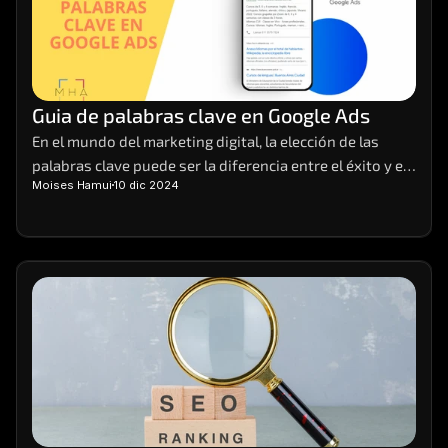
Guia de palabras clave en Google Ads
En el mundo del marketing digital, la elección de las 
palabras clave puede ser la diferencia entre el éxito y el 
Moises Hamui
10 dic 2024
fracaso de una campaña. Imagina tener el poder de 
atraer la atención de tus clientes ideales justo cuando 
están buscando lo que ofreces.