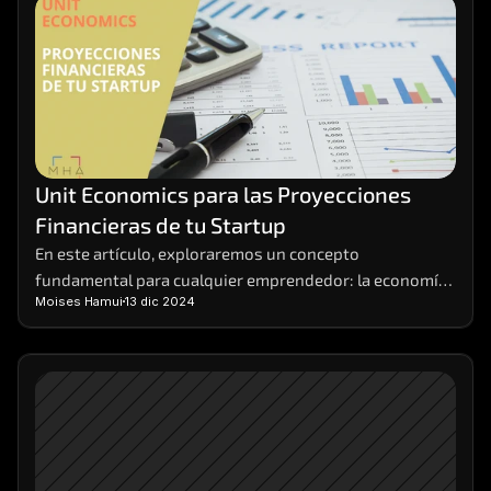
Unit Economics para las Proyecciones 
Financieras de tu Startup
En este artículo, exploraremos un concepto 
fundamental para cualquier emprendedor: la economía 
Moises Hamui
13 dic 2024
unitaria, o unit economics, en inglés. Desglosaremos 
qué son, cómo calcularlas y por qué son tan 
importantes para el éxito de tu negocio. Las economías 
unitarias o unit economics son la base sobre la cual 
construir proyecciones financieras sólidas y tomar 
decisiones estratégicas informadas.