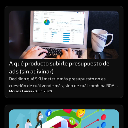
A qué producto subirle presupuesto de 
ads (sin adivinar)
Decidir a qué SKU meterle más presupuesto no es 
cuestión de cuál vende más, sino de cuál combina ROAS 
Moises Hamui
26 jun 2026
real, margen y stock para escalar sin tronar.