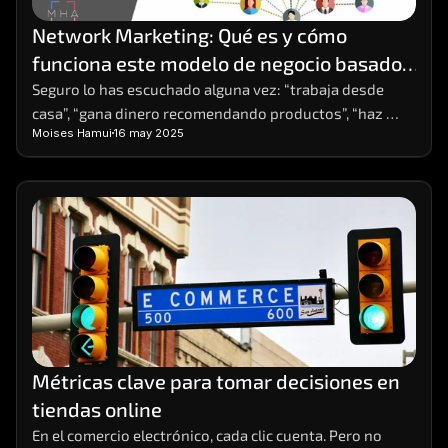
Network Marketing: Qué es y cómo 
funciona este modelo de negocio basado 
en redes
Seguro lo has escuchado alguna vez: “trabaja desde 
casa”, “gana dinero recomendando productos”, “haz 
Moises Hamui
16 may 2025
crecer tu red y obtén ingresos residuales”. Estas frases, 
comunes en redes sociales o eventos de 
emprendimiento, suelen estar relacionadas con el 
Network Marketing. ¿Pero qué es exactamente y cómo 
funciona? ¿Es una estafa o una forma real de generar 
ingresos?
Métricas clave para tomar decisiones en 
tiendas online
En el comercio electrónico, cada clic cuenta. Pero no 