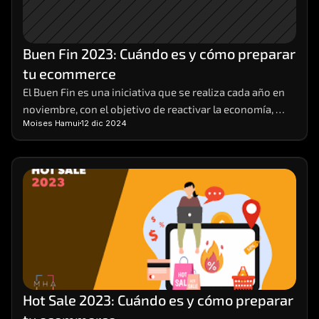
Buen Fin 2023: Cuándo es y cómo preparar 
tu ecommerce
El Buen Fin es una iniciativa que se realiza cada año en 
noviembre, con el objetivo de reactivar la economía, 
Moises Hamui
12 dic 2024
impulsar las ventas y ofrecer beneficios a los 
consumidores y a los comerciantes. Durante el Buen Fin, 
las empresas participantes ofrecen descuentos, 
promociones y facilidades de pago en sus productos y 
servicios, tanto en tiendas físicas como en línea.
Hot Sale 2023: Cuándo es y cómo preparar 