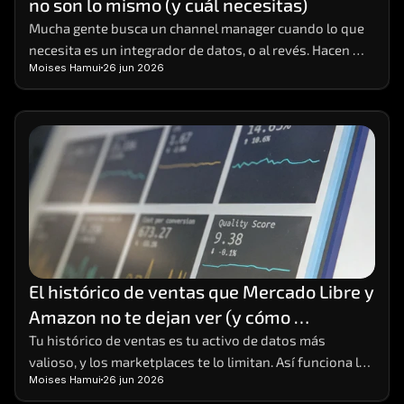
no son lo mismo (y cuál necesitas)
Careers
Mucha gente busca un channel manager cuando lo que 
necesita es un integrador de datos, o al revés. Hacen 
Docs
Moises Hamui
26 jun 2026
cosas distintas; aquí está la diferencia y cómo elegir.
About
COMMUNITY
Join
Events
El histórico de ventas que Mercado Libre y 
Experts
Amazon no te dejan ver (y cómo 
conservarlo)
Tu histórico de ventas es tu activo de datos más 
Contáctanos
valioso, y los marketplaces te lo limitan. Así funciona la 
Moises Hamui
26 jun 2026
MHA Academy
limitación y cómo conservar tu data completa.