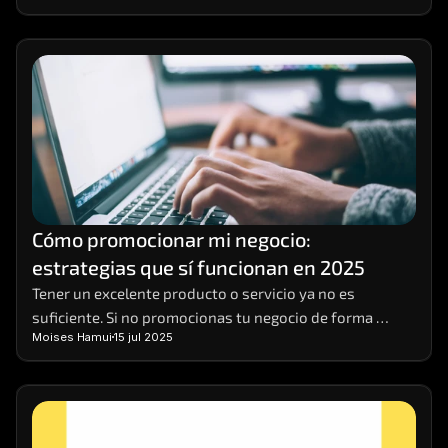
Cómo promocionar mi negocio: 
estrategias que sí funcionan en 2025
Tener un excelente producto o servicio ya no es 
suficiente. Si no promocionas tu negocio de forma 
Moises Hamui
15 jul 2025
efectiva, es muy probable que pases desapercibido. 
Hoy, competir en entornos digitales requiere una 
estrategia sólida, basada en datos, visibilidad 
multicanal y contenido relevante. 