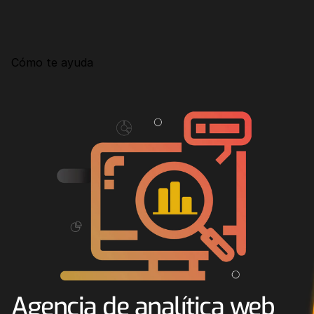
Consultoría
Agencia Creativa
Cómo te ayuda
SEO
MHA Intelligence
Google Ads
Facebook Ads
Desarrollo Web
Automatización
Email marketing
RESOURCES
Blog
Agencia de analítica web