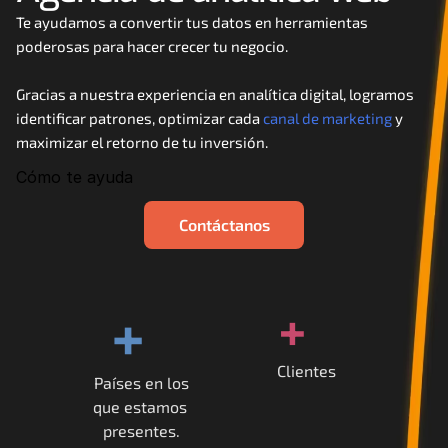
Careers
Te ayudamos a convertir tus datos en herramientas 
poderosas para hacer crecer tu negocio. 
Docs
Gracias a nuestra experiencia en analítica digital, logramos 
identificar patrones, optimizar cada 
canal de marketing
 y 
About
maximizar el retorno de tu inversión.
Cómo te ayuda
COMMUNITY
Contáctanos
Join
Events
+
+
Experts
Clientes
Países en los
Contáctanos
que estamos 
MHA Academy
presentes.