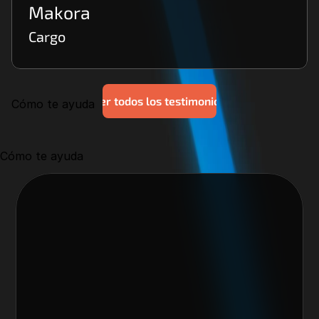
Makora
Cargo
Ver todos los testimonios
Cómo te ayuda
Cómo te ayuda
Nos encantaría trabajar 
contigo y crear algo 
increíble juntos