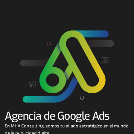
Consultoría
Agencia Creativa
SEO
MHA Intelligence
Google Ads
Facebook Ads
Desarrollo Web
Automatización
Email marketing
Agencia de Google Ads
RESOURCES
Blog
En MHA Consulting, somos tu aliado estratégico en el mundo 
de la publicidad digital. 