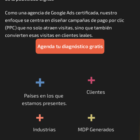
Careers
Como una agencia de Google Ads certificada, nuestro 
enfoque se centra en diseñar campañas de pago por clic 
Docs
(PPC) que no solo atraen visitas, sino que también 
convierten esas visitas en clientes leales.
About
Agenda tu diagnóstico gratis
COMMUNITY
+
+
Join
Events
Clientes
Países en los que 
estamos presentes.
Experts
+
+
Contáctanos
Industrias
MDP Generados
MHA Academy