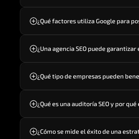
enlaces, SEO local y seguimiento de resu
¿Qué factores utiliza Google para p
Google analiza cientos de factores, entre e
y la relevancia de la información para c
¿Una agencia SEO puede garantizar e
No. Ninguna agencia puede garantizar po
trabajar con estrategias basadas en buen
¿Qué tipo de empresas pueden benef
Negocios locales, ecommerce, empresas B2
clientes potenciales desde Google.
¿Qué es una auditoría SEO y por qué
Es un análisis completo del sitio web que
afectan el posicionamiento.
¿Cómo se mide el éxito de una estra
Mediante indicadores como tráfico orgánic