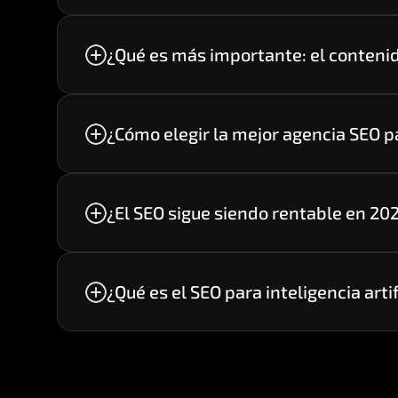
¿Qué es más importante: el contenid
Ambos son fundamentales. Un sitio técnic
posicionar palabras clave relevantes.
¿Cómo elegir la mejor agencia SEO 
Es recomendable evaluar su metodología, c
negocio.
¿El SEO sigue siendo rentable en 20
Sí. El SEO continúa siendo uno de los cana
constante sin depender exclusivamente d
¿Qué es el SEO para inteligencia artif
Es la optimización de contenidos para a
Gemini, Perplexity y otros motores impuls