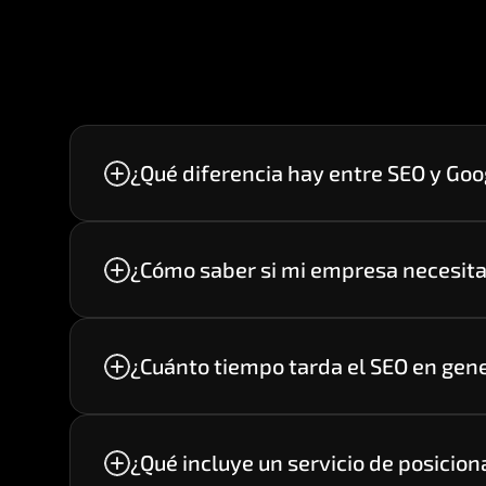
¿Qué diferencia hay entre SEO y Go
El SEO busca generar tráfico orgánico de
visibilidad inmediata mediante anuncio
¿Cómo saber si mi empresa necesita
Si tu sitio web no genera suficientes opo
Google, probablemente necesites una est
¿Cuánto tiempo tarda el SEO en gen
Los primeros avances suelen observarse e
actual del sitio web y los recursos inverti
¿Qué incluye un servicio de posicio
Generalmente incluye auditoría SEO, optim