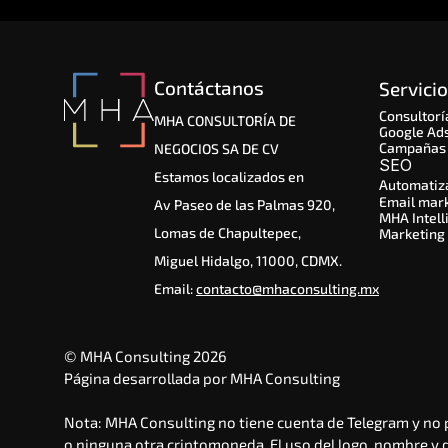
Contáctanos
Servici
Consultorí
MHA CONSULTORÍA DE
Google Ad
Campañas 
NEGOCIOS SA DE CV
SEO 
Estamos localizados en
Automatiz
Email mar
Av Paseo de las Palmas 920,
MHA Intell
Lomas de Chapultepec,
Marketing
Miguel Hidalgo, 11000, CDMX.
Email: 
contacto@mhaconsulting.mx
© MHA Consulting 2026
Página desarrollada por MHA Consulting
Nota: MHA Consulting no tiene cuenta de Telegram y no 
o ninguna otra criptomoneda. El uso del logo, nombre y