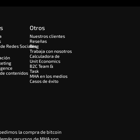
os
Otros
a
Nuestros clientes
s
Reseñas
de Redes Sociales
Blog
Trabaja con nosotros
Calculadora de 
ación
Unit Economics
keting
B2C Team & 
igence
Task
 de contenidos
MHA en los medios
Casos de éxito
pedimos la compra de bitcoin
 demás recursos de MHA son 