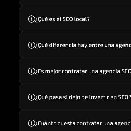
de la visibilidad online.
¿Qué es el SEO local?
Es una estrategia enfocada en posicion
posicionamiento web cerca de mí".
¿Qué diferencia hay entre una agenc
Una agencia SEO se enfoca específicament
puede abarcar publicidad, redes sociales,
¿Es mejor contratar una agencia SEO
Depende de los recursos de la empresa. U
multidisciplinario sin necesidad de contra
¿Qué pasa si dejo de invertir en SEO
Los resultados obtenidos pueden mantene
no se continúa optimizando el sitio.
¿Cuánto cuesta contratar una agenc
El costo depende de factores como la comp
la estrategia.