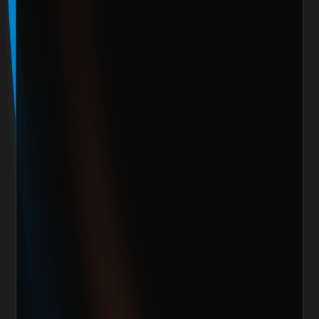
Marca o empresa*
Teléfono
Email
Giro de la Empresa
Sitio Web
¿Cuánto vendes al mes actualmente?
Mensaje