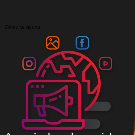
Consultoría
Agencia Creativa
Cómo te ayuda
SEO
MHA Intelligence
Google Ads
Facebook Ads
Desarrollo Web
Automatización
Email marketing
RESOURCES
Blog