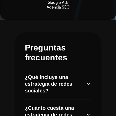
Google Ads
Agencia SEO
Preguntas
frecuentes
¿Qué incluye una
estrategia de redes
sociales?
Incluye investigación de audiencia
¿Cuánto cuesta una
y competencia, definición de pilares
estrategia de redes
de contenido, planeación editorial,