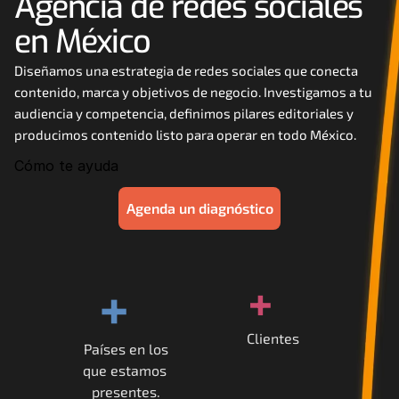
Agencia de redes sociales 
Careers
en México
Docs
Diseñamos una estrategia de redes sociales que conecta 
contenido, marca y objetivos de negocio. Investigamos a tu 
audiencia y competencia, definimos pilares editoriales y 
About
producimos contenido listo para operar en todo México.
Cómo te ayuda
COMMUNITY
Agenda un diagnóstico
Join
Events
+
+
Experts
Clientes
Países en los
Contáctanos
que estamos 
MHA Academy
presentes.