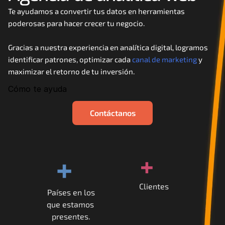
Careers
Te ayudamos a convertir tus datos en herramientas 
poderosas para hacer crecer tu negocio. 
Docs
Gracias a nuestra experiencia en analítica digital, logramos 
identificar patrones, optimizar cada 
canal de marketing
 y 
About
maximizar el retorno de tu inversión.
Cómo te ayuda
COMMUNITY
Contáctanos
Join
Events
+
+
Experts
Clientes
Países en los
Contáctanos
que estamos 
MHA Academy
presentes.