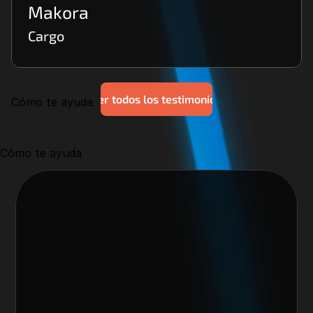
Makora
Cargo
Ver todos los testimonios
Cómo te ayuda
Cómo te ayuda
Nos encantaría trabajar 
contigo y crear algo 
increíble juntos