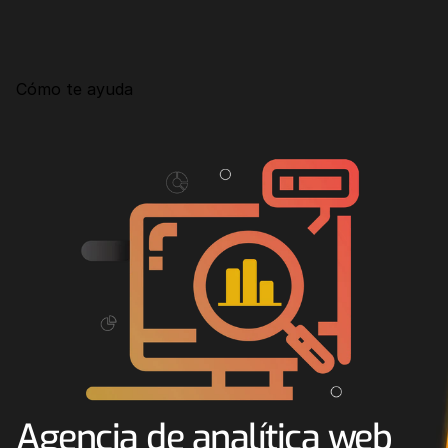
Consultoría
Agencia Creativa
Cómo te ayuda
SEO
MHA Intelligence
Google Ads
Facebook Ads
Desarrollo Web
Automatización
Email marketing
RESOURCES
Blog
Agencia de analítica web