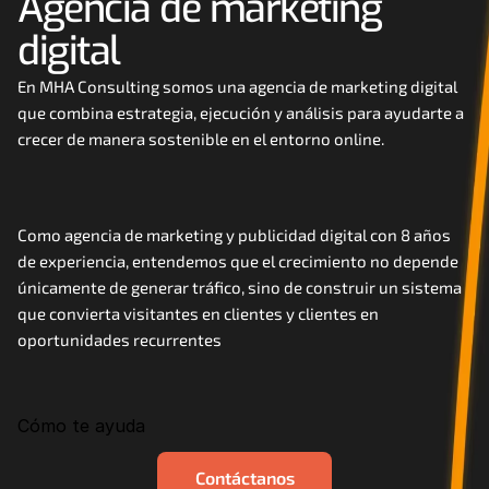
Agencia de marketing 
Careers
digital
Docs
En MHA Consulting somos una agencia de marketing digital 
que combina estrategia, ejecución y análisis para ayudarte a 
crecer de manera sostenible en el entorno online. 
About
COMMUNITY
Como agencia de marketing y publicidad digital con 8 años 
Join
de experiencia, entendemos que el crecimiento no depende 
únicamente de generar tráfico, sino de construir un sistema 
que convierta visitantes en clientes y clientes en 
Events
oportunidades recurrentes
Experts
Cómo te ayuda
Contáctanos
MHA Academy
Contáctanos