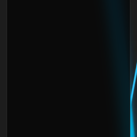
Nos encantaría trabajar 
contigo y crear algo 
increíble juntos
Escoge alguno de nuestros servicios
Nombre del cliente*
Marca o empresa*
Teléfono
Email
Giro de la Empresa