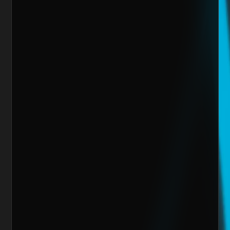
Sitio Web
¿Cuánto vendes al mes actualmente?
Mensaje
Quiero escalar mi negocio