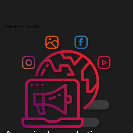
Consultoría
Agencia Creativa
Cómo te ayuda
SEO
MHA Intelligence
Google Ads
Facebook Ads
Desarrollo Web
Automatización
Email marketing
RESOURCES
Blog