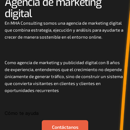
Agencia de marketing 
Careers
digital
Docs
En MHA Consulting somos una agencia de marketing digital 
que combina estrategia, ejecución y análisis para ayudarte a 
crecer de manera sostenible en el entorno online. 
About
COMMUNITY
Como agencia de marketing y publicidad digital con 8 años 
Join
de experiencia, entendemos que el crecimiento no depende 
únicamente de generar tráfico, sino de construir un sistema 
que convierta visitantes en clientes y clientes en 
Events
oportunidades recurrentes
Experts
Cómo te ayuda
Contáctanos
MHA Academy
Contáctanos