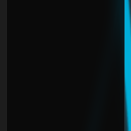
Sitio Web
¿Cuánto vendes al mes actualmente?
Mensaje
Quiero escalar mi negocio