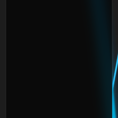
Nos encantaría trabajar 
contigo y crear algo 
increíble juntos
Escoge alguno de nuestros servicios
Nombre del cliente*
Marca o empresa*
Teléfono
Email
Giro de la Empresa