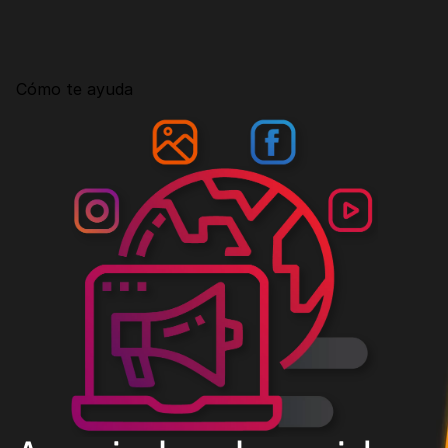
Consultoría
Agencia Creativa
Cómo te ayuda
SEO
MHA Intelligence
Google Ads
Facebook Ads
Desarrollo Web
Automatización
Email marketing
RESOURCES
Blog