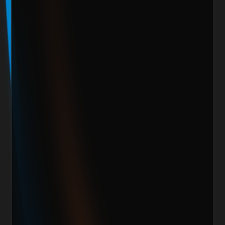
Marca o empresa*
Teléfono
Email
Giro de la Empresa
Sitio Web
¿Cuánto vendes al mes actualmente?
Mensaje