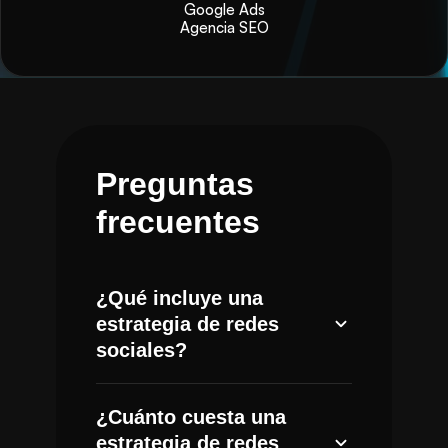
Google Ads
Agencia SEO
Preguntas
frecuentes
¿Qué incluye una
estrategia de redes
sociales?
Incluye investigación de audiencia
¿Cuánto cuesta una
y competencia, definición de pilares
estrategia de redes
de contenido, planeación editorial,