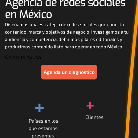
Agencia de redes sociales 
Careers
en México
Docs
Diseñamos una estrategia de redes sociales que conecta 
contenido, marca y objetivos de negocio. Investigamos a tu 
audiencia y competencia, definimos pilares editoriales y 
About
producimos contenido listo para operar en todo México.
Cómo te ayuda
COMMUNITY
Agenda un diagnóstico
Join
Events
+
+
Experts
Clientes
Países en los
Contáctanos
que estamos 
MHA Academy
presentes.