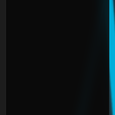
Sitio Web
¿Cuánto vendes al mes actualmente?
Mensaje
Quiero escalar mi negocio