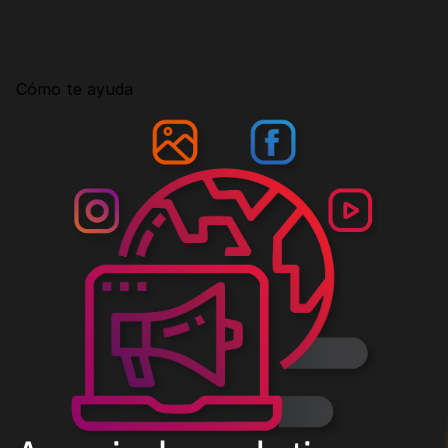
Consultoría
Agencia Creativa
Cómo te ayuda
SEO
MHA Intelligence
Google Ads
Facebook Ads
Desarrollo Web
Automatización
Email marketing
RESOURCES
Blog