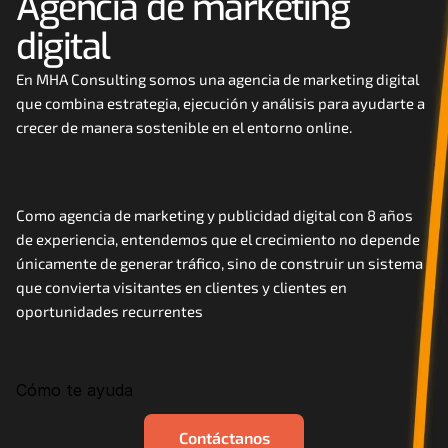
Agencia de marketing 
Careers
digital
Docs
En MHA Consulting somos una agencia de marketing digital 
que combina estrategia, ejecución y análisis para ayudarte a 
crecer de manera sostenible en el entorno online. 
About
COMMUNITY
Como agencia de marketing y publicidad digital con 8 años 
Join
de experiencia, entendemos que el crecimiento no depende 
únicamente de generar tráfico, sino de construir un sistema 
que convierta visitantes en clientes y clientes en 
Events
oportunidades recurrentes
Experts
Cómo te ayuda
Contáctanos
MHA Academy
Contáctanos