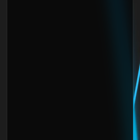
Nos encantaría trabajar 
contigo y crear algo 
increíble juntos
Escoge alguno de nuestros servicios
Nombre del cliente*
Marca o empresa*
Teléfono
Email
Giro de la Empresa