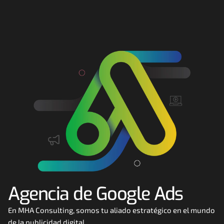
Consultoría
Agencia Creativa
SEO
MHA Intelligence
Google Ads
Facebook Ads
Desarrollo Web
Automatización
Email marketing
Agencia de Google Ads
RESOURCES
Blog
En MHA Consulting, somos tu aliado estratégico en el mundo 
de la publicidad digital. 