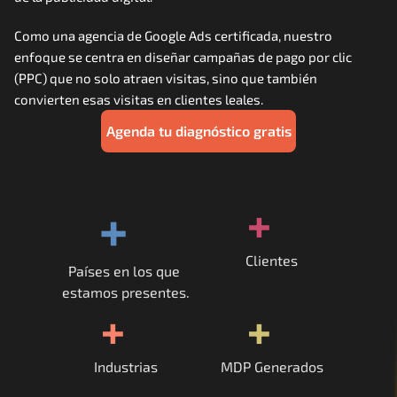
Careers
Como una agencia de Google Ads certificada, nuestro 
enfoque se centra en diseñar campañas de pago por clic 
Docs
(PPC) que no solo atraen visitas, sino que también 
convierten esas visitas en clientes leales.
About
Agenda tu diagnóstico gratis
COMMUNITY
+
+
Join
Events
Clientes
Países en los que 
estamos presentes.
Experts
+
+
Contáctanos
Industrias
MDP Generados
MHA Academy