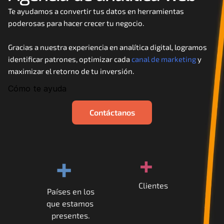
Careers
Te ayudamos a convertir tus datos en herramientas 
poderosas para hacer crecer tu negocio. 
Docs
Gracias a nuestra experiencia en analítica digital, logramos 
identificar patrones, optimizar cada 
canal de marketing
 y 
About
maximizar el retorno de tu inversión.
Cómo te ayuda
COMMUNITY
Contáctanos
Join
Events
+
+
Experts
Clientes
Países en los
Contáctanos
que estamos 
MHA Academy
presentes.