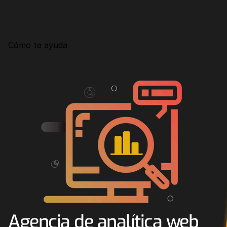
Consultoría
Agencia Creativa
Cómo te ayuda
SEO
MHA Intelligence
Google Ads
Facebook Ads
Desarrollo Web
Automatización
Email marketing
RESOURCES
Blog
Agencia de analítica web