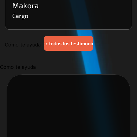
Makora
Cargo
Ver todos los testimonios
Cómo te ayuda
Cómo te ayuda
Nos encantaría trabajar 
contigo y crear algo 
increíble juntos