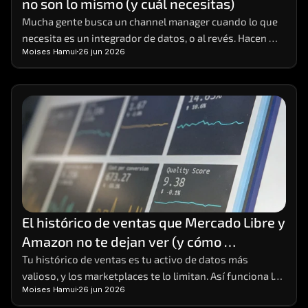
no son lo mismo (y cuál necesitas)
Careers
Mucha gente busca un channel manager cuando lo que 
necesita es un integrador de datos, o al revés. Hacen 
Docs
Moises Hamui
26 jun 2026
cosas distintas; aquí está la diferencia y cómo elegir.
About
COMMUNITY
Join
Events
El histórico de ventas que Mercado Libre y 
Experts
Amazon no te dejan ver (y cómo 
conservarlo)
Tu histórico de ventas es tu activo de datos más 
Contáctanos
valioso, y los marketplaces te lo limitan. Así funciona la 
Moises Hamui
26 jun 2026
limitación y cómo conservar tu data completa.
MHA Academy