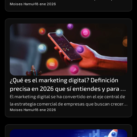
Moises Hamui
18 ene 2026
y emprendedores que buscan crecimiento sostenible
¿Qué es el marketing digital? Definición 
precisa en 2026 que sí entiendes y para 
poner en práctica
El marketing digital se ha convertido en el eje central de 
la estrategia comercial de empresas que buscan crecer 
Moises Hamui
18 ene 2026
en entornos altamente competitivos. 