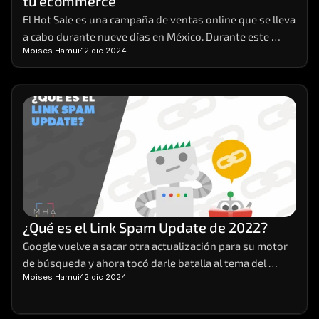
tu ecommerce
El Hot Sale es una campaña de ventas online que se lleva 
a cabo durante nueve días en México. Durante este 
Moises Hamui
12 dic 2024
evento, distintas empresas de venta y servicios 
preparan sus e-commerces, para brindar sus productos 
a sus clientes con promociones y descuentos que no se 
ven en cualquier otra época del año.
¿Qué es el Link Spam Update de 2022?
Google vuelve a sacar otra actualización para su motor 
de búsqueda y ahora tocó darle batalla al tema del 
Moises Hamui
12 dic 2024
spam. Así pues, salió a mediados de diciembre de este 
2022 el Link Spam Update. Veamos en qué consiste.