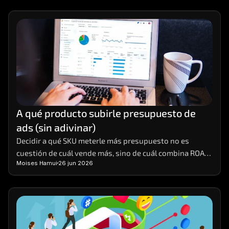
A qué producto subirle presupuesto de 
ads (sin adivinar)
Decidir a qué SKU meterle más presupuesto no es 
cuestión de cuál vende más, sino de cuál combina ROAS 
Moises Hamui
26 jun 2026
real, margen y stock para escalar sin tronar.