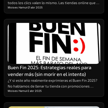
todos los clics valen lo mismo. Las tiendas online que 
Moises Hamui
21 abr 2025
realmente crecen son aquellas que aprenden a 
interpretar los datos detrás de cada visita, compra o 
carrito abandonado. 
Buen Fin 2025: Estrategias reales para 
vender más (sin morir en el intento)
¿Y si este año realmente exprimieras el Buen Fin 2025? 
No hablamos de llenar tu tienda con promociones 
Moises Hamui
2 abr 2025
vacías o descuentos que solo te dejan números rojos. 