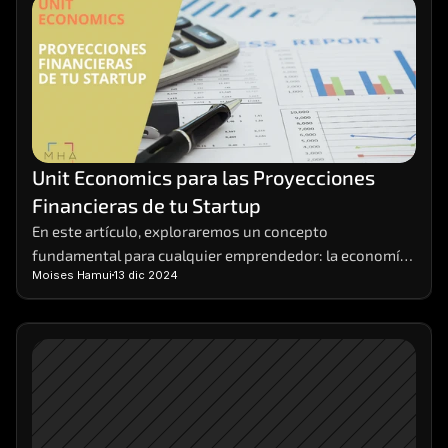
Unit Economics para las Proyecciones 
Financieras de tu Startup
En este artículo, exploraremos un concepto 
fundamental para cualquier emprendedor: la economía 
Moises Hamui
13 dic 2024
unitaria, o unit economics, en inglés. Desglosaremos 
qué son, cómo calcularlas y por qué son tan 
importantes para el éxito de tu negocio. Las economías 
unitarias o unit economics son la base sobre la cual 
construir proyecciones financieras sólidas y tomar 
decisiones estratégicas informadas.