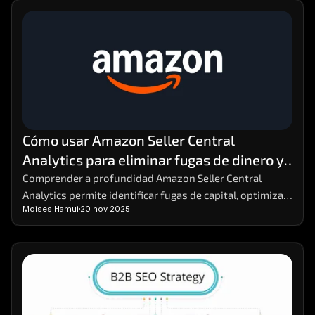
Cómo usar Amazon Seller Central 
Analytics para eliminar fugas de dinero y 
aumentar la rentabilidad
Comprender a profundidad Amazon Seller Central 
Analytics permite identificar fugas de capital, optimizar 
Moises Hamui
20 nov 2025
decisiones y reforzar estrategias comerciales. Dominar 
estos datos facilita anticipar variaciones en la demanda 
y mejorar márgenes sin aumentar costos. Para análisis 
comparativos avanzados, herramientas como MHA 
Intelligence complementan la información con una 
visión más precisa del rendimiento.