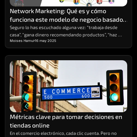
Network Marketing: Qué es y cómo 
funciona este modelo de negocio basado 
en redes
Seguro lo has escuchado alguna vez: “trabaja desde 
casa”, “gana dinero recomendando productos”, “haz 
Moises Hamui
16 may 2025
crecer tu red y obtén ingresos residuales”. Estas frases, 
comunes en redes sociales o eventos de 
emprendimiento, suelen estar relacionadas con el 
Network Marketing. ¿Pero qué es exactamente y cómo 
funciona? ¿Es una estafa o una forma real de generar 
ingresos?
Métricas clave para tomar decisiones en 
tiendas online
En el comercio electrónico, cada clic cuenta. Pero no 