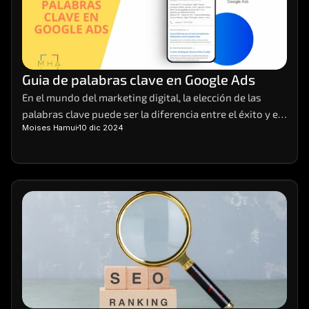
Guia de palabras clave en Google Ads
En el mundo del marketing digital, la elección de las 
palabras clave puede ser la diferencia entre el éxito y el 
Moises Hamui
10 dic 2024
fracaso de una campaña. Imagina tener el poder de 
atraer la atención de tus clientes ideales justo cuando 
están buscando lo que ofreces.