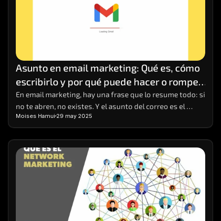
Asunto en email marketing: Qué es, cómo 
escribirlo y por qué puede hacer o romper 
tu campaña
En email marketing, hay una frase que lo resume todo: si 
no te abren, no existes. Y el asunto del correo es el 
Moises Hamui
29 may 2025
primer (y a veces único) punto de contacto que tienes 
para captar la atención del lector. Puede parecer una 
línea de texto más, pero es el anzuelo que decide si el 
mensaje será ignorado, eliminado o abierto con interés.