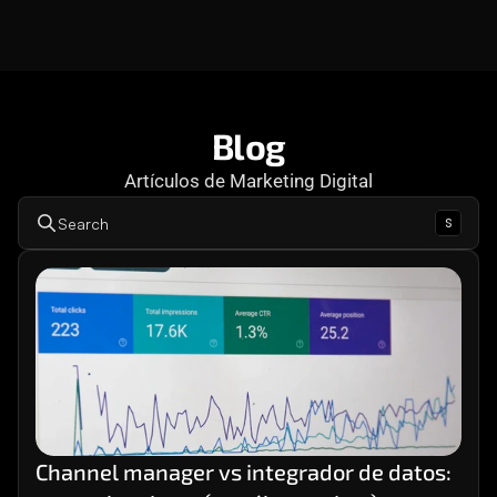
Consultoría
Agencia Creativa
Cómo te ayuda
SEO
Blog
Artículos de Marketing Digital
MHA Intelligence
s
Search
Google Ads
Facebook Ads
Desarrollo Web
Automatización
Email marketing
RESOURCES
Blog
Channel manager vs integrador de datos: 