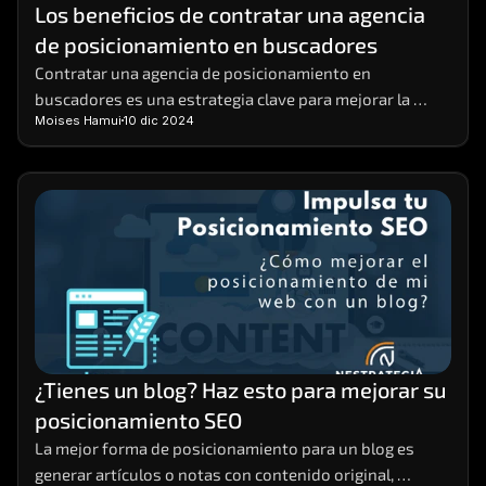
Los beneficios de contratar una agencia 
de posicionamiento en buscadores
Contratar una agencia de posicionamiento en 
buscadores es una estrategia clave para mejorar la 
Moises Hamui
10 dic 2024
visibilidad de tu negocio en línea.  Estas agencias 
ofrecen el conocimiento y la experiencia necesarios 
para implementar prácticas de SEO efectivas que 
aumentan el tráfico orgánico y potencian tus ventas. 
¿Tienes un blog? Haz esto para mejorar su 
posicionamiento SEO
La mejor forma de posicionamiento para un blog es 
generar artículos o notas con contenido original, 