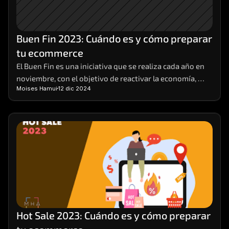
Buen Fin 2023: Cuándo es y cómo preparar 
tu ecommerce
El Buen Fin es una iniciativa que se realiza cada año en 
noviembre, con el objetivo de reactivar la economía, 
Moises Hamui
12 dic 2024
impulsar las ventas y ofrecer beneficios a los 
consumidores y a los comerciantes. Durante el Buen Fin, 
las empresas participantes ofrecen descuentos, 
promociones y facilidades de pago en sus productos y 
servicios, tanto en tiendas físicas como en línea.
Hot Sale 2023: Cuándo es y cómo preparar 