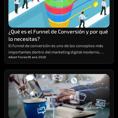
¿Qué es el Funnel de Conversión y por qué 
lo necesitas?
El funnel de conversión es uno de los conceptos más 
importantes dentro del marketing digital moderno, 
Albert Flores
18 ene 2026
aunque también uno de los menos comprendidos. 
Muchas empresas generan tráfico