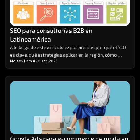
SEO para consultorías B2B en 
Latinoamérica
A lo largo de este artículo exploraremos por qué el SEO 
es clave, qué estrategias aplicar en la región, cómo 
Moises Hamui
26 sep 2025
segmentar el mercado de manera efectiva y cómo medir 
resultados de forma realista.
Google Ads para e-commerce de moda en 