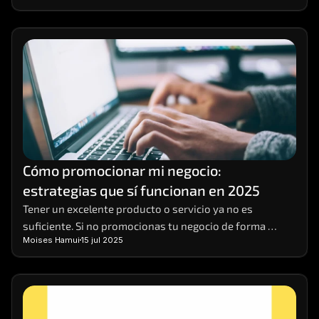
Cómo promocionar mi negocio: 
estrategias que sí funcionan en 2025
Tener un excelente producto o servicio ya no es 
suficiente. Si no promocionas tu negocio de forma 
Moises Hamui
15 jul 2025
efectiva, es muy probable que pases desapercibido. 
Hoy, competir en entornos digitales requiere una 
estrategia sólida, basada en datos, visibilidad 
multicanal y contenido relevante. 