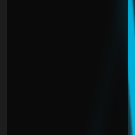
Sitio Web
¿Cuánto vendes al mes actualmente?
Mensaje
Quiero escalar mi negocio