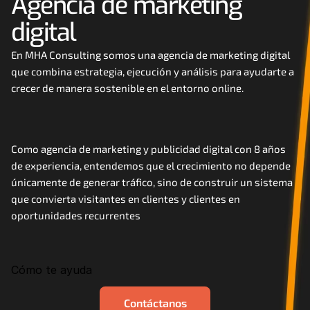
Agencia de marketing 
Careers
digital
Docs
En MHA Consulting somos una agencia de marketing digital 
que combina estrategia, ejecución y análisis para ayudarte a 
crecer de manera sostenible en el entorno online. 
About
COMMUNITY
Como agencia de marketing y publicidad digital con 8 años 
Join
de experiencia, entendemos que el crecimiento no depende 
únicamente de generar tráfico, sino de construir un sistema 
que convierta visitantes en clientes y clientes en 
Events
oportunidades recurrentes
Experts
Cómo te ayuda
Contáctanos
MHA Academy
Contáctanos