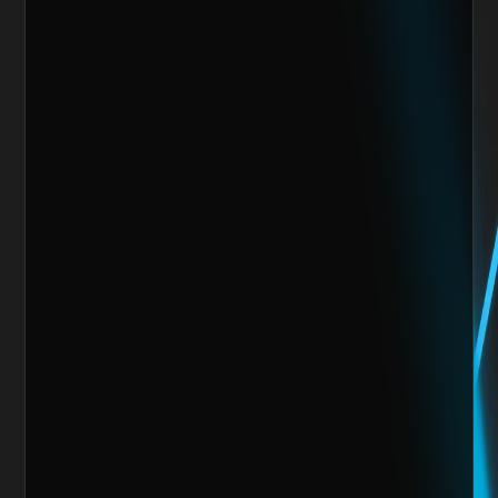
Nos encantaría trabajar 
contigo y crear algo 
increíble juntos
Escoge alguno de nuestros servicios
Nombre del cliente*
Marca o empresa*
Teléfono
Email
Giro de la Empresa