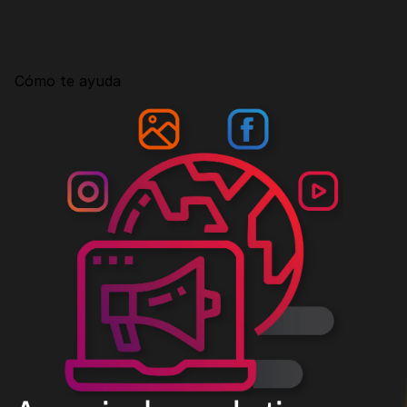
Consultoría
Agencia Creativa
Cómo te ayuda
SEO
MHA Intelligence
Google Ads
Facebook Ads
Desarrollo Web
Automatización
Email marketing
RESOURCES
Blog