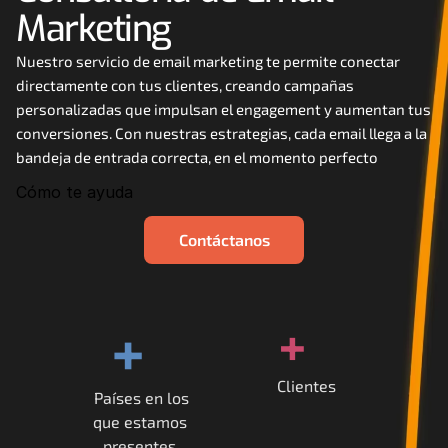
Marketing
Careers
Nuestro servicio de email marketing te permite conectar 
Docs
directamente con tus clientes, creando campañas 
personalizadas que impulsan el engagement y aumentan tus 
About
conversiones. Con nuestras estrategias, cada email llega a la 
bandeja de entrada correcta, en el momento perfecto
Cómo te ayuda
COMMUNITY
Join
Contáctanos
Events
+
+
Experts
Clientes
Contáctanos
Países en los
que estamos 
MHA Academy
presentes.