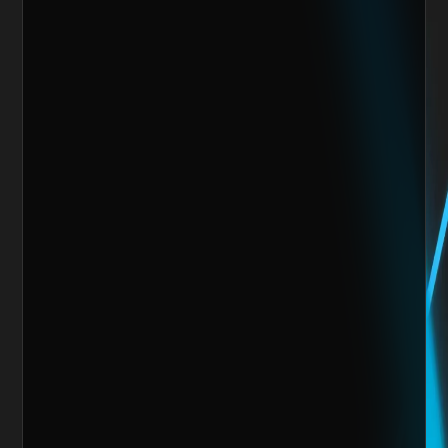
Giro de la Empresa
Sitio Web
¿Cuánto vendes al mes actualmente?
Mensaje
Quiero escalar mi negocio