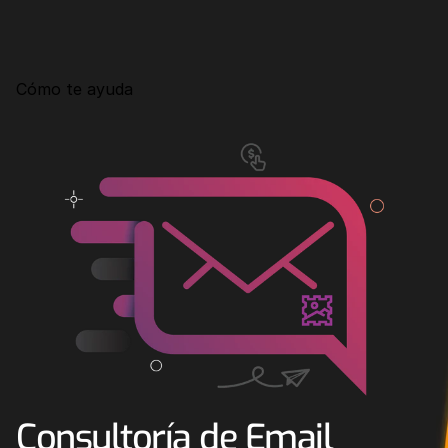
Consultoría
Agencia Creativa
Cómo te ayuda
SEO
MHA Intelligence
Google Ads
Facebook Ads
Desarrollo Web
Automatización
Email marketing
RESOURCES
Blog
Consultoría de Email 