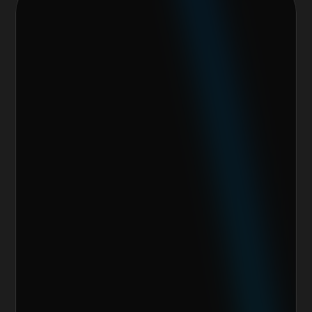
Nos encantaría trabajar 
contigo y crear algo 
increíble juntos
Escoge alguno de nuestros servicios
Nombre del cliente*
Marca o empresa*
Teléfono
Email