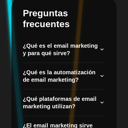
Preguntas
frecuentes
¿Qué es el email marketing
y para qué sirve?
Es la estrategia de comunicarte con tus
¿Qué es la automatización
clientes y prospectos por correo
de email marketing?
electrónico para nutrir relaciones,
fidelizar y vender. Permite personalizar
Son flujos de correos que se envían
cada mensaje según el comportamiento
¿Qué plataformas de email
automáticamente en momentos clave
del usuario, mejorando las tasas de
marketing utilizan?
(bienvenida, carrito abandonado,
apertura y conversión.
confirmaciones, seguimientos o
Trabajamos con herramientas como
retargeting), ahorrando tiempo y
¿El email marketing sirve
Mailchimp, Klaviyo, HubSpot y otras