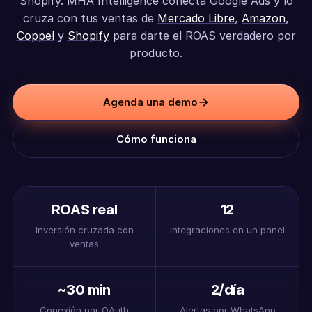
Shopify. MHA Intelligence conecta Google Ads y lo
cruza con tus ventas de
Mercado Libre
,
Amazon
,
Coppel
y
Shopify
para darte el ROAS verdadero por
producto.
Agenda una demo
Cómo funciona
ROAS real
12
Inversión cruzada con
Integraciones en un panel
ventas
~30 min
2/día
Conexión por OAuth
Alertas por WhatsApp