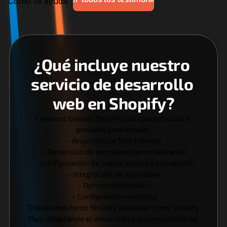
Cómo te ayuda
¿Qué incluye nuestro 
servicio de desarrollo 
web en Shopify?
Creamos tiendas Shopify con una estructura 
pensada para escalar:
– Arquitectura SEO-friendly
– Desarrollo de templates personalizados
– Configuración de pagos, envíos e impuestos
– Integración de apps clave
– Optimización móvil
– Configuración analítica
Trabajamos tanto Shopify estándar como Shopify 
Plus, adaptando el desarrollo a la complejidad de 