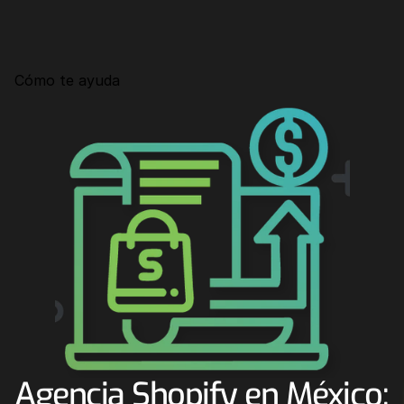
Consultoría
Agencia Creativa
Cómo te ayuda
SEO
MHA Intelligence
Google Ads
Facebook Ads
Desarrollo Web
Automatización
Email marketing
RESOURCES
Blog
Agencia Shopify en México: 