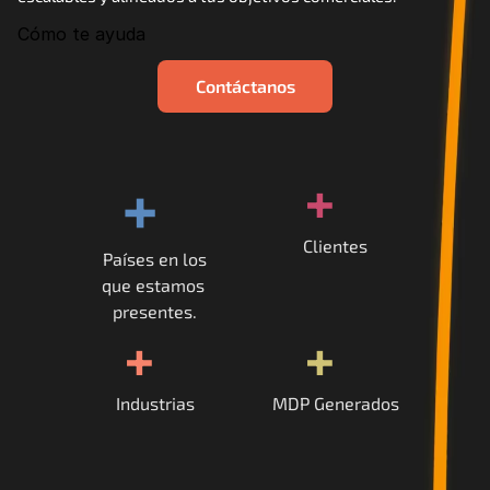
Cómo te ayuda
Contáctanos
+
+
Clientes
Países en los
que estamos 
presentes.
+
+
Industrias
MDP Generados