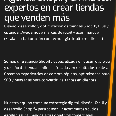
expertos en crear tiendas 
Careers
que venden más
Docs
Diseño, desarrollo y optimización de tiendas Shopify Plus y 
estándar. Ayudamos a marcas de retail y ecommerce a 
About
escalar su facturación con tecnología de alto rendimiento.
COMMUNITY
Join
Somos una agencia Shopify especializada en desarrollo web 
y diseño de tiendas online enfocadas en resultados reales. 
Creamos experiencias de compra rápidas, optimizadas para 
Events
SEO y pensadas para convertir visitantes en clientes.
Experts
Contáctanos
Nuestro equipo combina estrategia digital, diseño UX/UI y 
desarrollo Shopify para construir ecommerce sólidos, 
MHA Academy
escalables y alineados a tus objetivos comerciales.