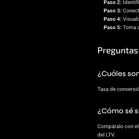
Paso 2:
 Identi
Paso 3:
 Conec
Paso 4:
 Visual
Paso 5:
 Toma 
Preguntas
¿Cuáles son
Tasa de conversió
¿Cómo sé si
Compáralo con el 
del LTV.