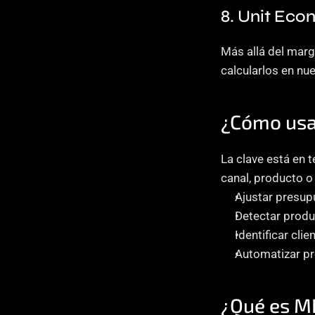
8. Unit Eco
Más allá del marg
calcularlos en nu
¿Cómo usar
La clave está en 
canal, producto o
Ajustar presu
Detectar produ
Identificar cli
Automatizar p
¿Qué es M