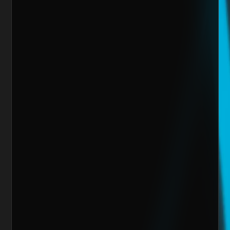
Sitio Web
¿Cuánto vendes al mes actualmente?
Mensaje
Quiero escalar mi negocio