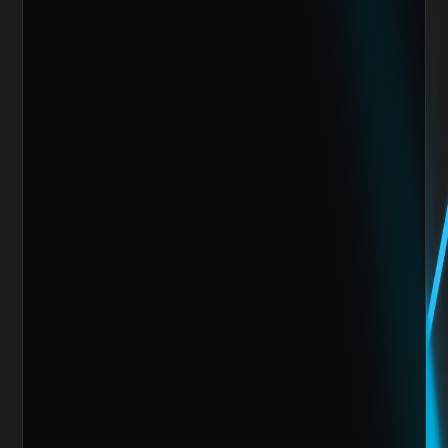
Nos encantaría trabajar 
contigo y crear algo 
increíble juntos
Escoge alguno de nuestros servicios
Nombre del cliente*
Marca o empresa*
Teléfono
Email
Giro de la Empresa