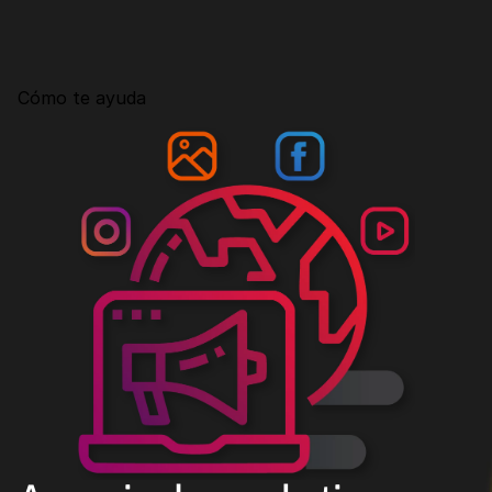
Consultoría
Agencia Creativa
Cómo te ayuda
SEO
MHA Intelligence
Google Ads
Facebook Ads
Desarrollo Web
Automatización
Email marketing
RESOURCES
Blog