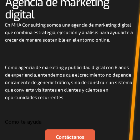
Agencia de marketing 
Careers
digital
Docs
En MHA Consulting somos una agencia de marketing digital 
que combina estrategia, ejecución y análisis para ayudarte a 
crecer de manera sostenible en el entorno online. 
About
COMMUNITY
Como agencia de marketing y publicidad digital con 8 años 
Join
de experiencia, entendemos que el crecimiento no depende 
únicamente de generar tráfico, sino de construir un sistema 
que convierta visitantes en clientes y clientes en 
Events
oportunidades recurrentes
Experts
Cómo te ayuda
Contáctanos
MHA Academy
Contáctanos