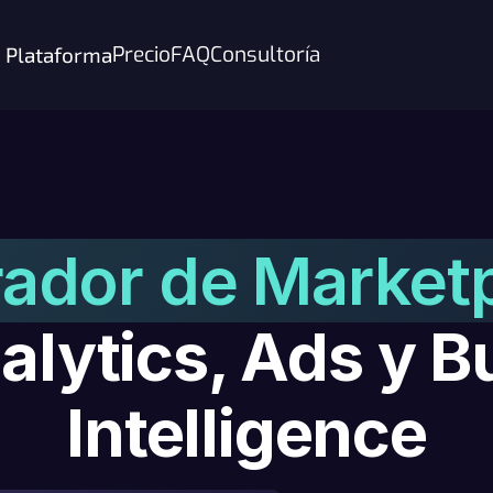
Precio
FAQ
Consultoría
Plataforma
rador de Market
alytics, Ads y B
Intelligence