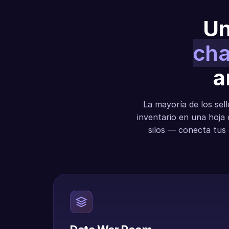
Un
cha
a
La mayoría de los sel
inventario en una hoja 
silos — conecta tus 