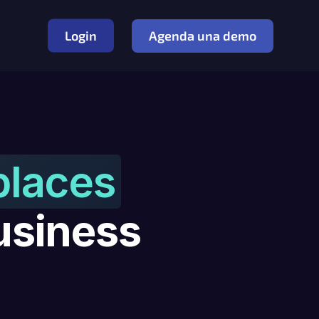
Login
Agenda una demo
places
usiness