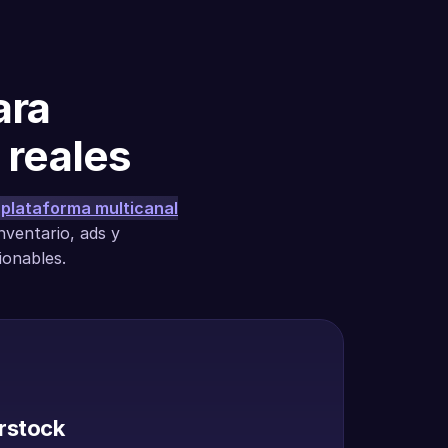
ara
 reales
plataforma multicanal
nventario, ads y
ionables.
rstock