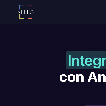
Integ
con An