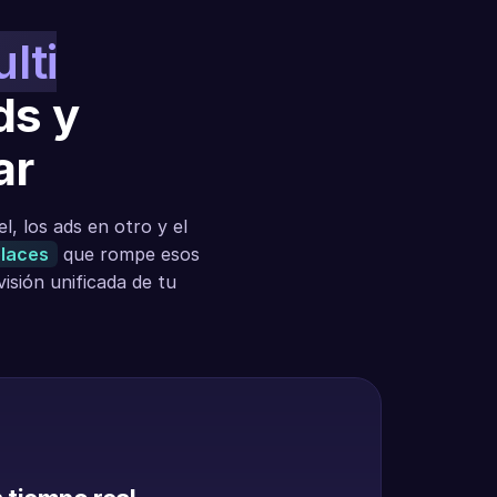
lti
ds y
ar
, los ads en otro y el
places
que rompe esos
isión unificada de tu