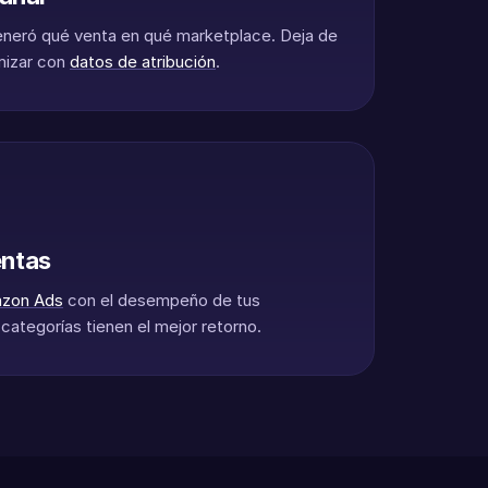
neró qué venta en qué marketplace. Deja de
mizar con
datos de atribución
.
ntas
zon Ads
con el desempeño de tus
ategorías tienen el mejor retorno.