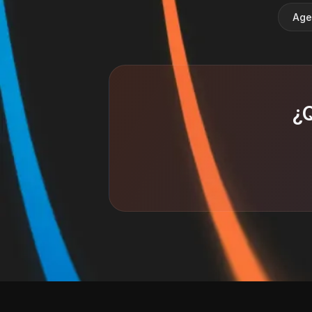
Age
¿Q