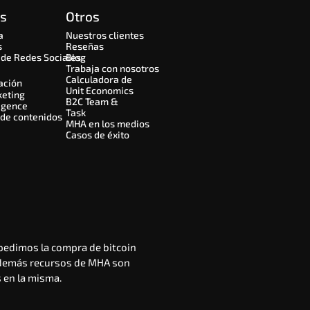
os
Otros
a
Nuestros clientes
s
Reseñas
de Redes Sociales
Blog
Trabaja con nosotros
Calculadora de 
ación
Unit Economics
keting
B2C Team & 
igence
Task
 de contenidos
MHA en los medios
Casos de éxito
pedimos la compra de bitcoin
 demás recursos de MHA son 
 en la misma.