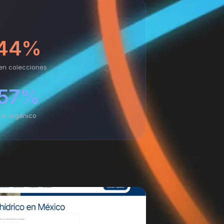
44%
en colecciones
57%
ico orgánico