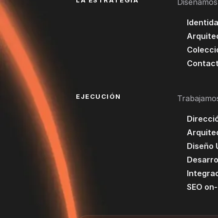
Diseñamos 
Identida
Arquite
Colecci
Contac
EJECUCIÓN
Trabajamos
Direcció
Arquite
Diseño 
Desarro
Integra
SEO on-