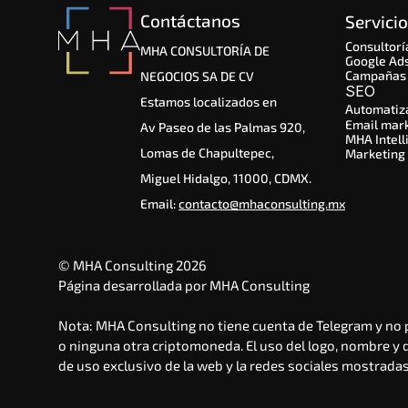
Contáctanos
Servici
Consultorí
MHA CONSULTORÍA DE
Google Ad
Campañas 
NEGOCIOS SA DE CV
SEO 
Estamos localizados en
Automatiz
Email mar
Av Paseo de las Palmas 920,
MHA Intell
Lomas de Chapultepec,
Marketing
Miguel Hidalgo, 11000, CDMX.
Email: 
contacto@mhaconsulting.mx
© MHA Consulting 2026
Página desarrollada por MHA Consulting
Nota: MHA Consulting no tiene cuenta de Telegram y no 
o ninguna otra criptomoneda. El uso del logo, nombre y
de uso exclusivo de la web y la redes sociales mostradas