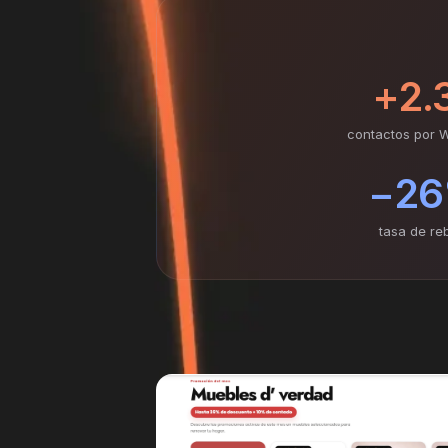
+2.
contactos por 
−2
tasa de re