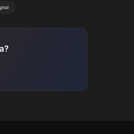
ital
ca?