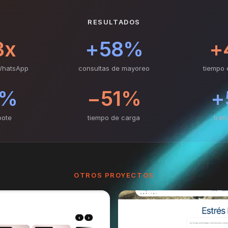
RESULTADOS
3x
+58%
+
WhatsApp
consultas de mayoreo
tiempo 
6%
−51%
+
bote
tiempo de carga
tráf
OTROS PROYECTOS