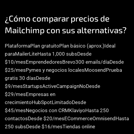
¿Cómo comparar precios de 
Mailchimp con sus alternativas?
PlataformaPlan gratuitoPlan básico (aprox.)Ideal 
paraMailerLiteHasta 1,000 subsDesde 
$10/mesEmprendedoresBrevo300 emails/díaDesde 
$25/mesPymes y negocios localesMoosendPrueba 
gratis 30 díasDesde 
$9/mesStartupsActiveCampaignNoDesde 
$29/mesEmpresas en 
crecimientoHubSpotLimitadoDesde 
$45/mesNegocios con CRMKlaviyoHasta 250 
contactosDesde $20/mesECommerceOmnisendHasta 
250 subsDesde $16/mesTiendas online