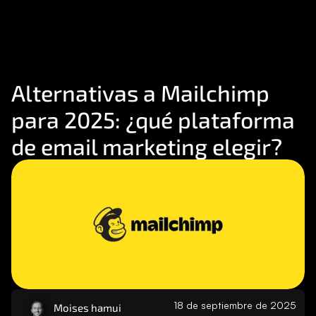
Consultoría
Agencia Creativa
Cómo te ayuda
SEO
Alternativas a Mailchimp 
para 2025: ¿qué plataforma 
MHA Intelligence
de email marketing elegir?
Google Ads
Facebook Ads
Desarrollo Web
Automatización
Email marketing
RESOURCES
Blog
18 de septiembre de 2025
Moises hamui