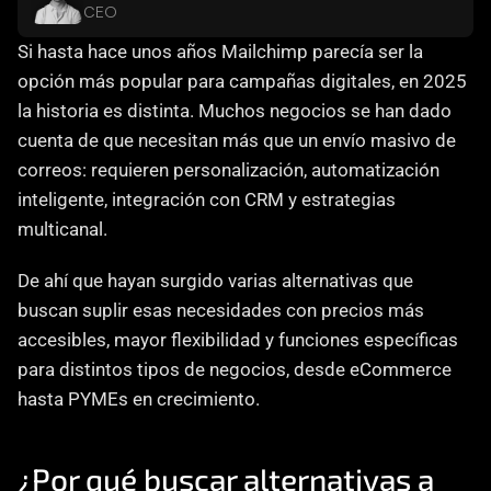
CEO
Careers
Si hasta hace unos años Mailchimp parecía ser la 
opción más popular para campañas digitales, en 2025 
Docs
la historia es distinta. Muchos negocios se han dado 
cuenta de que necesitan más que un envío masivo de 
About
correos: requieren personalización, automatización 
inteligente, integración con CRM y estrategias 
COMMUNITY
multicanal.
Join
De ahí que hayan surgido varias alternativas que 
buscan suplir esas necesidades con precios más 
Events
accesibles, mayor flexibilidad y funciones específicas 
para distintos tipos de negocios, desde eCommerce 
Experts
hasta PYMEs en crecimiento.
Contáctanos
MHA Academy
¿Por qué buscar alternativas a 