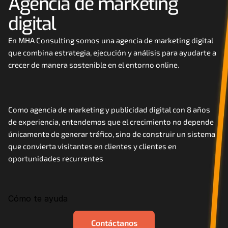
Agencia de marketing 
Careers
digital
Docs
En MHA Consulting somos una agencia de marketing digital 
que combina estrategia, ejecución y análisis para ayudarte a 
crecer de manera sostenible en el entorno online. 
About
COMMUNITY
Como agencia de marketing y publicidad digital con 8 años 
Join
de experiencia, entendemos que el crecimiento no depende 
únicamente de generar tráfico, sino de construir un sistema 
que convierta visitantes en clientes y clientes en 
Events
oportunidades recurrentes
Experts
Cómo te ayuda
Contáctanos
MHA Academy
Contáctanos