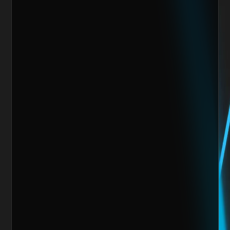
Nos encantaría trabajar 
contigo y crear algo 
increíble juntos
Escoge alguno de nuestros servicios
Nombre del cliente*
Marca o empresa*
Teléfono
Email
Giro de la Empresa