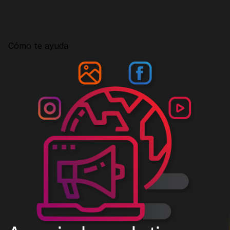
Consultoría
Agencia Creativa
Cómo te ayuda
SEO
MHA Intelligence
Google Ads
Facebook Ads
Desarrollo Web
Automatización
Email marketing
RESOURCES
Blog