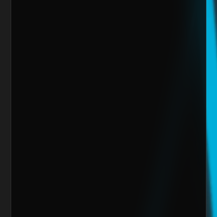
Sitio Web
¿Cuánto vendes al mes actualmente?
Mensaje
Quiero escalar mi negocio