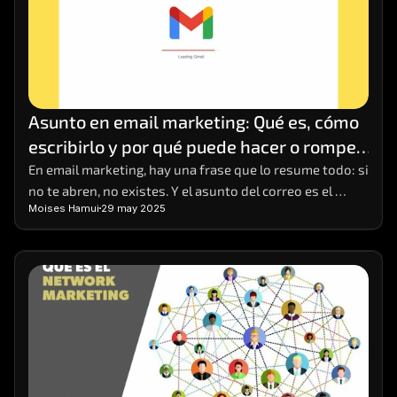
Asunto en email marketing: Qué es, cómo 
escribirlo y por qué puede hacer o romper 
tu campaña
En email marketing, hay una frase que lo resume todo: si 
no te abren, no existes. Y el asunto del correo es el 
Moises Hamui
29 may 2025
primer (y a veces único) punto de contacto que tienes 
para captar la atención del lector. Puede parecer una 
línea de texto más, pero es el anzuelo que decide si el 
mensaje será ignorado, eliminado o abierto con interés.