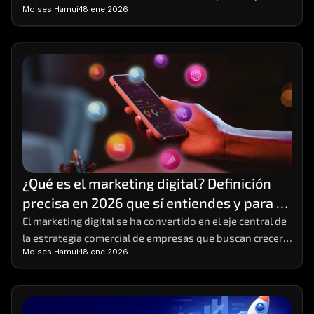
Moises Hamui
18 ene 2026
y emprendedores que buscan crecimiento sostenible
¿Qué es el marketing digital? Definición 
precisa en 2026 que sí entiendes y para 
poner en práctica
El marketing digital se ha convertido en el eje central de 
la estrategia comercial de empresas que buscan crecer 
Moises Hamui
18 ene 2026
en entornos altamente competitivos. 