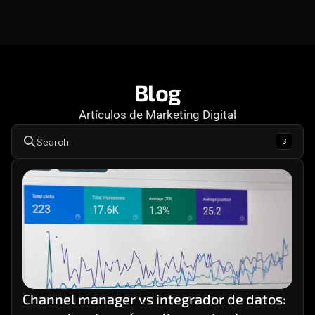
Consultoría
Agencia Creativa
Cómo te ayuda
SEO
Blog
Artículos de Marketing Digital
MHA Intelligence
s
Search
Google Ads
Facebook Ads
Desarrollo Web
Automatización
Email marketing
RESOURCES
Blog
Channel manager vs integrador de datos: 