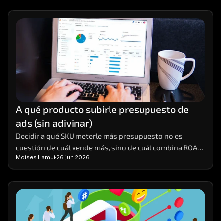
A qué producto subirle presupuesto de 
ads (sin adivinar)
Decidir a qué SKU meterle más presupuesto no es 
cuestión de cuál vende más, sino de cuál combina ROAS 
Moises Hamui
26 jun 2026
real, margen y stock para escalar sin tronar.