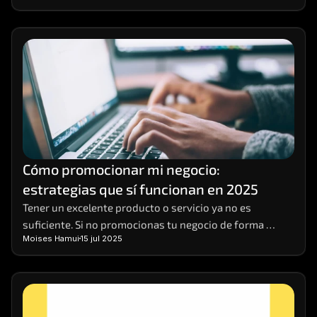
Cómo promocionar mi negocio: 
estrategias que sí funcionan en 2025
Tener un excelente producto o servicio ya no es 
suficiente. Si no promocionas tu negocio de forma 
Moises Hamui
15 jul 2025
efectiva, es muy probable que pases desapercibido. 
Hoy, competir en entornos digitales requiere una 
estrategia sólida, basada en datos, visibilidad 
multicanal y contenido relevante. 