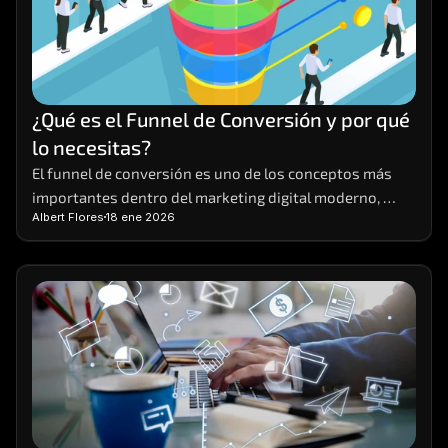
¿Qué es el Funnel de Conversión y por qué 
lo necesitas?
El funnel de conversión es uno de los conceptos más 
importantes dentro del marketing digital moderno, 
Albert Flores
18 ene 2026
aunque también uno de los menos comprendidos. 
Muchas empresas generan tráfico