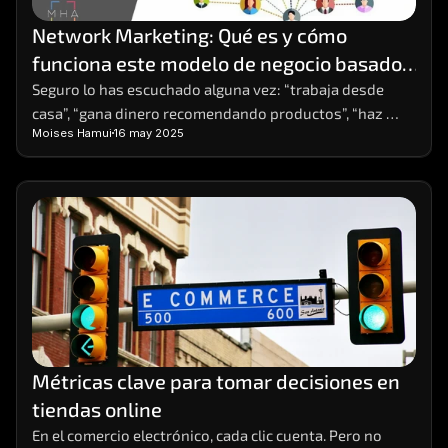
Network Marketing: Qué es y cómo 
funciona este modelo de negocio basado 
en redes
Seguro lo has escuchado alguna vez: “trabaja desde 
casa”, “gana dinero recomendando productos”, “haz 
Moises Hamui
16 may 2025
crecer tu red y obtén ingresos residuales”. Estas frases, 
comunes en redes sociales o eventos de 
emprendimiento, suelen estar relacionadas con el 
Network Marketing. ¿Pero qué es exactamente y cómo 
funciona? ¿Es una estafa o una forma real de generar 
ingresos?
Métricas clave para tomar decisiones en 
tiendas online
En el comercio electrónico, cada clic cuenta. Pero no 