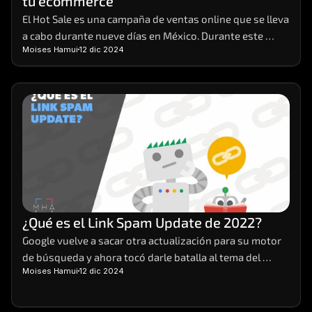
tu ecommerce
El Hot Sale es una campaña de ventas online que se lleva 
a cabo durante nueve días en México. Durante este 
Moises Hamui
12 dic 2024
evento, distintas empresas de venta y servicios 
preparan sus e-commerces, para brindar sus productos 
a sus clientes con promociones y descuentos que no se 
ven en cualquier otra época del año.
¿Qué es el Link Spam Update de 2022?
Google vuelve a sacar otra actualización para su motor 
de búsqueda y ahora tocó darle batalla al tema del 
Moises Hamui
12 dic 2024
spam. Así pues, salió a mediados de diciembre de este 
2022 el Link Spam Update. Veamos en qué consiste.