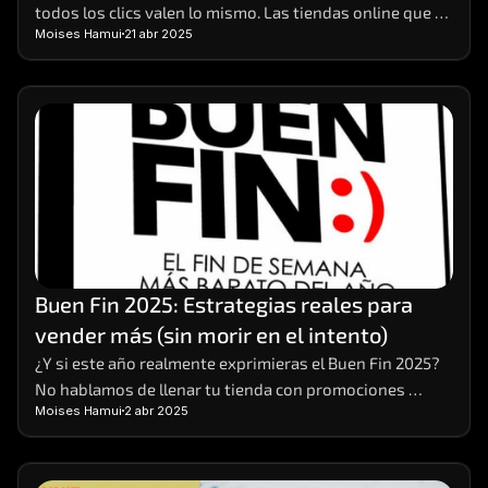
todos los clics valen lo mismo. Las tiendas online que 
Moises Hamui
21 abr 2025
realmente crecen son aquellas que aprenden a 
interpretar los datos detrás de cada visita, compra o 
carrito abandonado. 
Buen Fin 2025: Estrategias reales para 
vender más (sin morir en el intento)
¿Y si este año realmente exprimieras el Buen Fin 2025? 
No hablamos de llenar tu tienda con promociones 
Moises Hamui
2 abr 2025
vacías o descuentos que solo te dejan números rojos. 