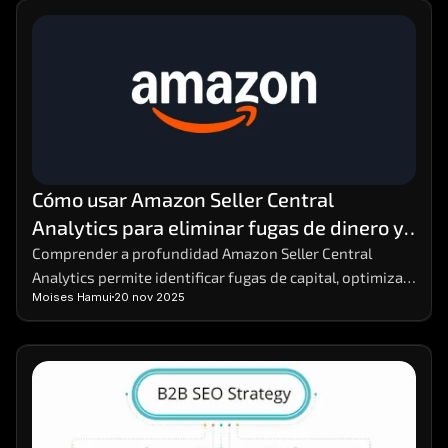
Cómo usar Amazon Seller Central 
Analytics para eliminar fugas de dinero y 
aumentar la rentabilidad
Comprender a profundidad Amazon Seller Central 
Analytics permite identificar fugas de capital, optimizar 
Moises Hamui
20 nov 2025
decisiones y reforzar estrategias comerciales. Dominar 
estos datos facilita anticipar variaciones en la demanda 
y mejorar márgenes sin aumentar costos. Para análisis 
comparativos avanzados, herramientas como MHA 
Intelligence complementan la información con una 
visión más precisa del rendimiento.