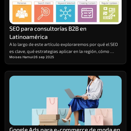
SEO para consultorías B2B en 
Latinoamérica
A lo largo de este artículo exploraremos por qué el SEO 
es clave, qué estrategias aplicar en la región, cómo 
Moises Hamui
26 sep 2025
segmentar el mercado de manera efectiva y cómo medir 
resultados de forma realista.
Google Ads para e-commerce de moda en 