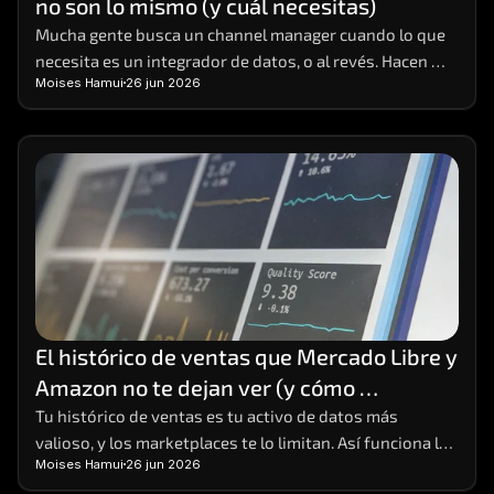
no son lo mismo (y cuál necesitas)
Careers
Mucha gente busca un channel manager cuando lo que 
necesita es un integrador de datos, o al revés. Hacen 
Docs
Moises Hamui
26 jun 2026
cosas distintas; aquí está la diferencia y cómo elegir.
About
COMMUNITY
Join
Events
El histórico de ventas que Mercado Libre y 
Experts
Amazon no te dejan ver (y cómo 
conservarlo)
Tu histórico de ventas es tu activo de datos más 
Contáctanos
valioso, y los marketplaces te lo limitan. Así funciona la 
Moises Hamui
26 jun 2026
MHA Academy
limitación y cómo conservar tu data completa.