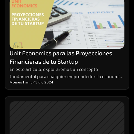
Unit Economics para las Proyecciones 
Financieras de tu Startup
En este artículo, exploraremos un concepto 
fundamental para cualquier emprendedor: la economía 
Moises Hamui
13 dic 2024
unitaria, o unit economics, en inglés. Desglosaremos 
qué son, cómo calcularlas y por qué son tan 
importantes para el éxito de tu negocio. Las economías 
unitarias o unit economics son la base sobre la cual 
construir proyecciones financieras sólidas y tomar 
decisiones estratégicas informadas.