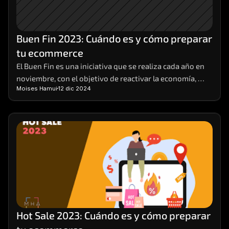
Buen Fin 2023: Cuándo es y cómo preparar 
tu ecommerce
El Buen Fin es una iniciativa que se realiza cada año en 
noviembre, con el objetivo de reactivar la economía, 
Moises Hamui
12 dic 2024
impulsar las ventas y ofrecer beneficios a los 
consumidores y a los comerciantes. Durante el Buen Fin, 
las empresas participantes ofrecen descuentos, 
promociones y facilidades de pago en sus productos y 
servicios, tanto en tiendas físicas como en línea.
Hot Sale 2023: Cuándo es y cómo preparar 