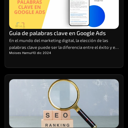
Guia de palabras clave en Google Ads
En el mundo del marketing digital, la elección de las 
palabras clave puede ser la diferencia entre el éxito y el 
Moises Hamui
10 dic 2024
fracaso de una campaña. Imagina tener el poder de 
atraer la atención de tus clientes ideales justo cuando 
están buscando lo que ofreces.