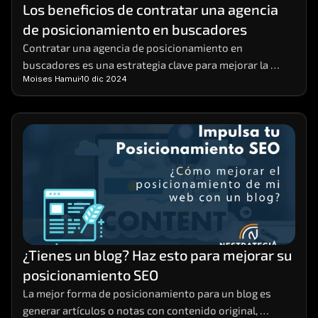
Los beneficios de contratar una agencia 
de posicionamiento en buscadores
Contratar una agencia de posicionamiento en 
buscadores es una estrategia clave para mejorar la 
Moises Hamui
10 dic 2024
visibilidad de tu negocio en línea.  Estas agencias 
ofrecen el conocimiento y la experiencia necesarios 
para implementar prácticas de SEO efectivas que 
aumentan el tráfico orgánico y potencian tus ventas. 
¿Tienes un blog? Haz esto para mejorar su 
posicionamiento SEO
La mejor forma de posicionamiento para un blog es 
generar artículos o notas con contenido original, 