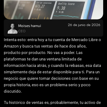
Careers
Docs
26 de junio de 2026
Moises hamui
CEO
About
Intenta esto: entra hoy a tu cuenta de Mercado Libre o 
Amazon y busca tus ventas de hace dos años, 
COMMUNITY
producto por producto. No vas a poder. Las 
Join
plataformas te dan una ventana limitada de 
información hacia atrás, y cuando la rebasas, esa data 
Events
simplemente deja de estar disponible para ti. Para un 
negocio que quiere tomar decisiones con base en su 
Experts
propia historia, eso es un problema serio y poco 
discutido.
Contáctanos
MHA Academy
Tu histórico de ventas es, probablemente, tu activo de 