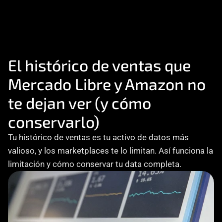
Consultoría
Agencia Creativa
Cómo te ayuda
SEO
El histórico de ventas que 
Mercado Libre y Amazon no 
MHA Intelligence
te dejan ver (y cómo 
Google Ads
conservarlo)
Facebook Ads
Desarrollo Web
Tu histórico de ventas es tu activo de datos más 
Automatización
valioso, y los marketplaces te lo limitan. Así funciona la 
Email marketing
limitación y cómo conservar tu data completa.
RESOURCES
Blog