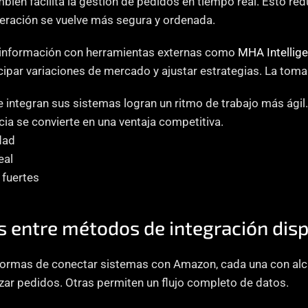
bién facilita la gestión de pedidos en tiempo real. Esto red
peración se vuelve más segura y ordenada.
 información con herramientas externas como 
MHA Intellig
cipar variaciones de mercado y ajustar estrategias. La toma
integran sus sistemas logran un ritmo de trabajo más ágil. E
ncia se convierte en una ventaja competitiva.
dad
eal
fuertes
s entre métodos de integración dis
formas de conectar sistemas con Amazon, cada una con alca
zar pedidos. Otras permiten un flujo completo de datos.