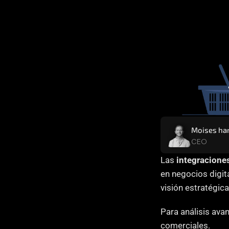
Moises ha
CEO
Las 
integracion
en negocios digit
visión estratégic
Para análisis av
comerciales.