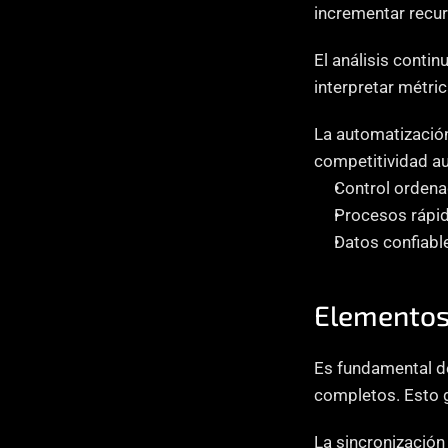
incrementar recur
El análisis contin
interpretar métri
La automatización
competitividad au
Control orden
Procesos rápi
Datos confiabl
Elementos 
Es fundamental de
completos. Esto g
La sincronización 