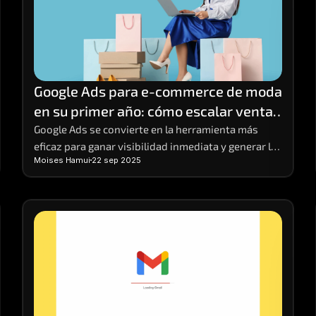
Google Ads para e-commerce de moda 
en su primer año: cómo escalar ventas 
desde cero
Google Ads se convierte en la herramienta más 
eficaz para ganar visibilidad inmediata y generar las 
Moises Hamui
22 sep 2025
primeras ventas.