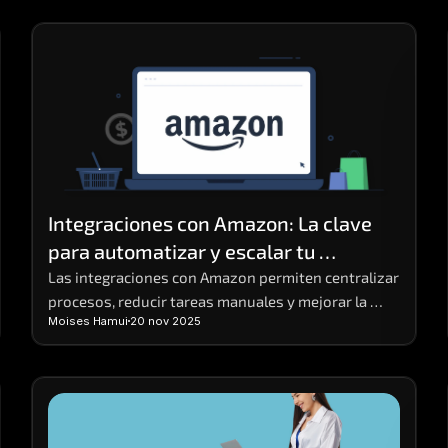
Integraciones con Amazon: La clave 
para automatizar y escalar tu 
operación
Las integraciones con Amazon permiten centralizar 
procesos, reducir tareas manuales y mejorar la 
Moises Hamui
20 nov 2025
eficiencia operativa en negocios digitales.