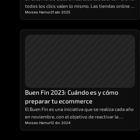
todos los clics valen lo mismo. Las tiendas online 
Moises Hamui
21 abr 2025
que realmente crecen son aquellas que aprenden a 
interpretar los datos detrás de cada visita, compra 
o carrito abandonado. 
Buen Fin 2023: Cuándo es y cómo 
preparar tu ecommerce
El Buen Fin es una iniciativa que se realiza cada año 
en noviembre, con el objetivo de reactivar la 
Moises Hamui
12 dic 2024
economía, impulsar las ventas y ofrecer beneficios 
a los consumidores y a los comerciantes. Durante 
el Buen Fin, las empresas participantes ofrecen 