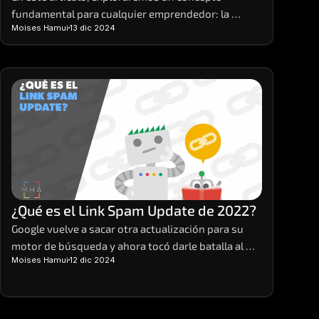
fundamental para cualquier emprendedor: la 
Moises Hamui
13 dic 2024
economía unitaria, o unit economics, en inglés. 
Desglosaremos qué son, cómo calcularlas y por qué 
son tan importantes para el éxito de tu negocio. 
Las economías unitarias o unit economics son la 
base sobre la cual construir proyecciones 
financieras sólidas y tomar decisiones estratégicas 
informadas.
¿Qué es el Link Spam Update de 2022?
Google vuelve a sacar otra actualización para su 
motor de búsqueda y ahora tocó darle batalla al 
Moises Hamui
12 dic 2024
tema del spam. Así pues, salió a mediados de 
diciembre de este 2022 el Link Spam Update. 
Veamos en qué consiste.