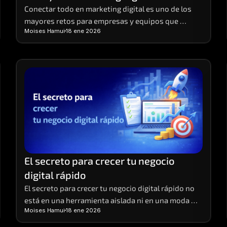
Conectar todo en marketing digital es uno de los 
mayores retos para empresas y equipos que 
Moises Hamui
18 ene 2026
ejecutan múltiples acciones al mismo tiempo
El secreto para crecer tu negocio 
digital rápido
El secreto para crecer tu negocio digital rápido no 
está en una herramienta aislada ni en una moda 
Moises Hamui
18 ene 2026
pasajera.