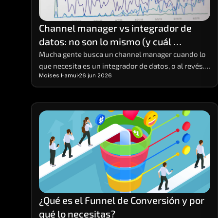
Channel manager vs integrador de 
datos: no son lo mismo (y cuál 
necesitas)
Mucha gente busca un channel manager cuando lo 
que necesita es un integrador de datos, o al revés. 
Moises Hamui
26 jun 2026
Hacen cosas distintas; aquí está la diferencia y 
cómo elegir.
¿Qué es el Funnel de Conversión y por 
qué lo necesitas?