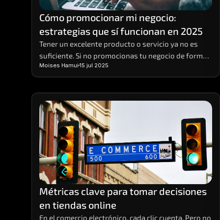
Cómo promocionar mi negocio: 
estrategias que sí funcionan en 2025
Tener un excelente producto o servicio ya no es 
suficiente. Si no promocionas tu negocio de forma 
Moises Hamui
15 jul 2025
efectiva, es muy probable que pases desapercibido. 
Hoy, competir en entornos digitales requiere una 
estrategia sólida, basada en datos, visibilidad 
multicanal y contenido relevante. 
Métricas clave para tomar decisiones 
en tiendas online
En el comercio electrónico, cada clic cuenta. Pero no 