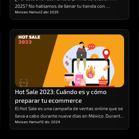
2025? No hablamos de llenar tu tienda con 
Moises Hamui
2 abr 2025
promociones vacías o descuentos que solo te 
dejan números rojos. 
Hot Sale 2023: Cuándo es y cómo 
preparar tu ecommerce
El Hot Sale es una campaña de ventas online que se 
lleva a cabo durante nueve días en México. Durante 
Moises Hamui
12 dic 2024
este evento, distintas empresas de venta y 
servicios preparan sus e-commerces, para brindar 
sus productos a sus clientes con promociones y 