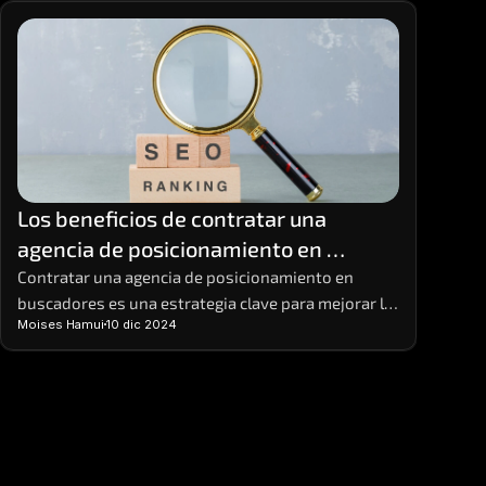
Los beneficios de contratar una 
agencia de posicionamiento en 
buscadores
Contratar una agencia de posicionamiento en 
buscadores es una estrategia clave para mejorar la 
Moises Hamui
10 dic 2024
visibilidad de tu negocio en línea.  Estas agencias 
ofrecen el conocimiento y la experiencia necesarios 
para implementar prácticas de SEO efectivas que 
aumentan el tráfico orgánico y potencian tus 
ventas. 