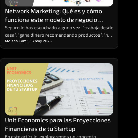
Network Marketing: Qué es y cómo 
funciona este modelo de negocio 
basado en redes
Seguro lo has escuchado alguna vez: “trabaja desde 
casa”, “gana dinero recomendando productos”, “haz 
Moises Hamui
16 may 2025
crecer tu red y obtén ingresos residuales”. Estas 
frases, comunes en redes sociales o eventos de 
emprendimiento, suelen estar relacionadas con el 
Network Marketing. ¿Pero qué es exactamente y 
cómo funciona? ¿Es una estafa o una forma real de 
generar ingresos?
Unit Economics para las Proyecciones 
Financieras de tu Startup
En este artículo, exploraremos un concepto 