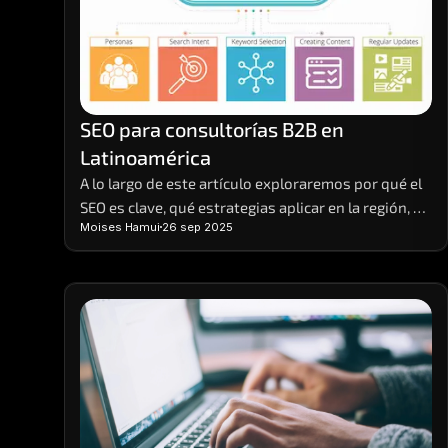
SEO para consultorías B2B en 
Latinoamérica
A lo largo de este artículo exploraremos por qué el 
SEO es clave, qué estrategias aplicar en la región, 
Moises Hamui
26 sep 2025
cómo segmentar el mercado de manera efectiva y 
cómo medir resultados de forma realista.