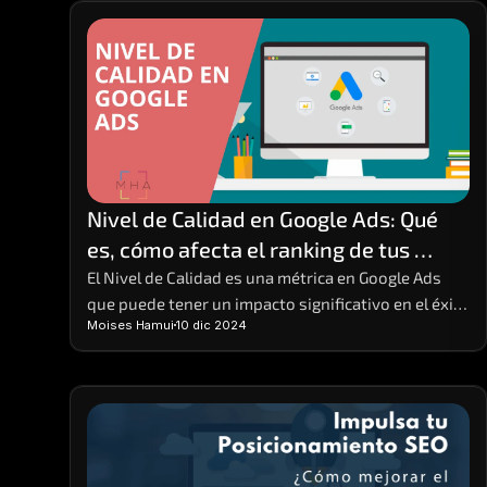
descuentos, promociones y facilidades de pago en 
sus productos y servicios, tanto en tiendas físicas 
como en línea.
Nivel de Calidad en Google Ads: Qué 
es, cómo afecta el ranking de tus 
anuncios y cómo mejorarlo
El Nivel de Calidad es una métrica en Google Ads 
que puede tener un impacto significativo en el éxito 
Moises Hamui
10 dic 2024
de tus campañas publicitarias. 