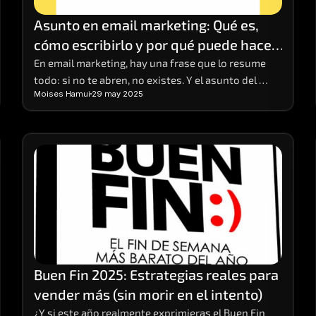
Asunto en email marketing: Qué es, 
cómo escribirlo y por qué puede hacer 
o romper tu campaña
En email marketing, hay una frase que lo resume 
todo: si no te abren, no existes. Y el asunto del 
Moises Hamui
29 may 2025
correo es el primer (y a veces único) punto de 
contacto que tienes para captar la atención del 
lector. Puede parecer una línea de texto más, pero 
es el anzuelo que decide si el mensaje será 
ignorado, eliminado o abierto con interés.
Buen Fin 2025: Estrategias reales para 
vender más (sin morir en el intento)
¿Y si este año realmente exprimieras el Buen Fin 