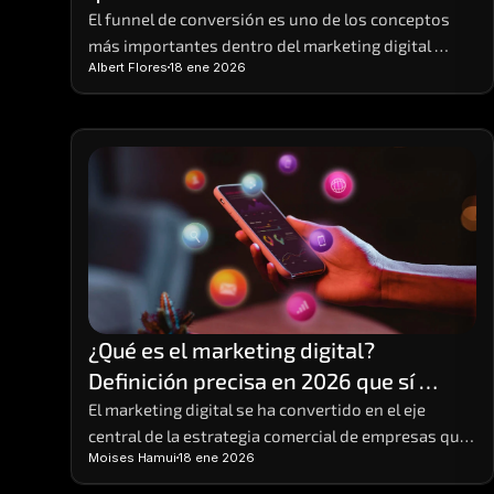
El funnel de conversión es uno de los conceptos 
más importantes dentro del marketing digital 
Albert Flores
18 ene 2026
moderno, aunque también uno de los menos 
comprendidos. Muchas empresas generan tráfico
¿Qué es el marketing digital? 
Definición precisa en 2026 que sí 
entiendes y para poner en práctica
El marketing digital se ha convertido en el eje 
central de la estrategia comercial de empresas que 
Moises Hamui
18 ene 2026