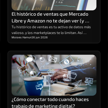
El histórico de ventas que Mercado 
Libre y Amazon no te dejan ver (y 
cómo conservarlo)
Tu histórico de ventas es tu activo de datos más 
valioso, y los marketplaces te lo limitan. Así 
Moises Hamui
26 jun 2026
funciona la limitación y cómo conservar tu data 
completa.
¿Cómo conectar todo cuando haces 
trabajo de marketing digital?