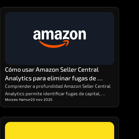
Cómo usar Amazon Seller Central 
Analytics para eliminar fugas de 
dinero y aumentar la rentabilidad
Comprender a profundidad Amazon Seller Central 
Analytics permite identificar fugas de capital, 
Moises Hamui
20 nov 2025
optimizar decisiones y reforzar estrategias 
comerciales. Dominar estos datos facilita anticipar 
variaciones en la demanda y mejorar márgenes sin 
aumentar costos. Para análisis comparativos 
avanzados, herramientas como MHA Intelligence 
complementan la información con una visión más 