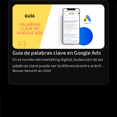
descuentos que no se ven en cualquier otra época 
del año.
Guia de palabras clave en Google Ads
En el mundo del marketing digital, la elección de las 
palabras clave puede ser la diferencia entre el éxito 
Moises Hamui
10 dic 2024
y el fracaso de una campaña. Imagina tener el poder 
de atraer la atención de tus clientes ideales justo 
cuando están buscando lo que ofreces.