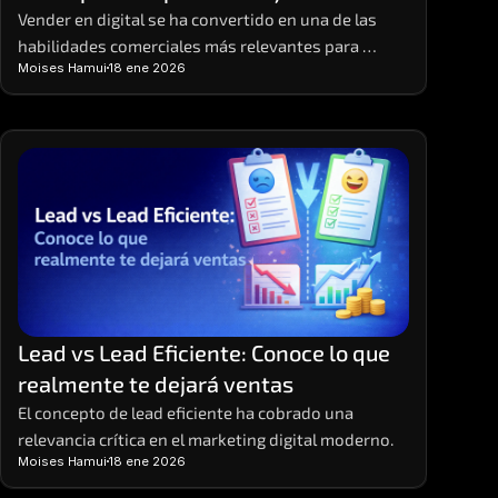
Vender en digital se ha convertido en una de las 
habilidades comerciales más relevantes para 
Moises Hamui
18 ene 2026
empresas y emprendedores que buscan 
crecimiento sostenible
Lead vs Lead Eficiente: Conoce lo que 
realmente te dejará ventas
El concepto de lead eficiente ha cobrado una 
relevancia crítica en el marketing digital moderno.
Moises Hamui
18 ene 2026