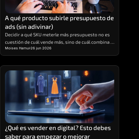
A qué producto subirle presupuesto de 
ads (sin adivinar)
Decidir a qué SKU meterle más presupuesto no es 
cuestión de cuál vende más, sino de cuál combina 
Moises Hamui
26 jun 2026
ROAS real, margen y stock para escalar sin tronar.
¿Qué es vender en digital? Esto debes 
saber para empezar o mejorar