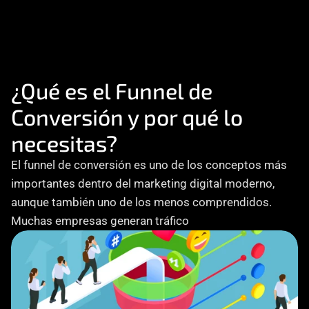
Consultoría
Agencia Creativa
Cómo te ayuda
SEO
¿Qué es el Funnel de 
Conversión y por qué lo 
MHA Intelligence
necesitas?
Google Ads
El funnel de conversión es uno de los conceptos más 
Facebook Ads
importantes dentro del marketing digital moderno, 
Desarrollo Web
Automatización
aunque también uno de los menos comprendidos. 
Email marketing
Muchas empresas generan tráfico
RESOURCES
Blog