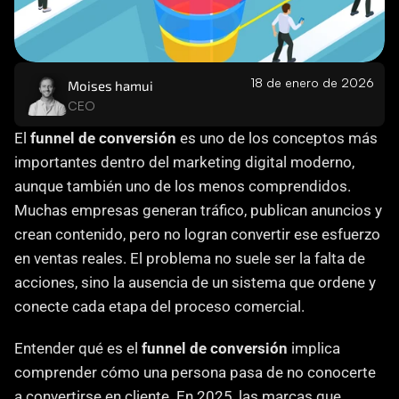
Careers
Docs
18 de enero de 2026
Moises hamui
CEO
About
El 
funnel de conversión
 es uno de los conceptos más 
importantes dentro del marketing digital moderno, 
COMMUNITY
aunque también uno de los menos comprendidos. 
Join
Muchas empresas generan tráfico, publican anuncios y 
crean contenido, pero no logran convertir ese esfuerzo 
en ventas reales. El problema no suele ser la falta de 
Events
acciones, sino la ausencia de un sistema que ordene y 
conecte cada etapa del proceso comercial.
Experts
Entender qué es el 
funnel de conversión
 implica 
Contáctanos
comprender cómo una persona pasa de no conocerte 
MHA Academy
a convertirse en cliente. En 2025, las marcas que 