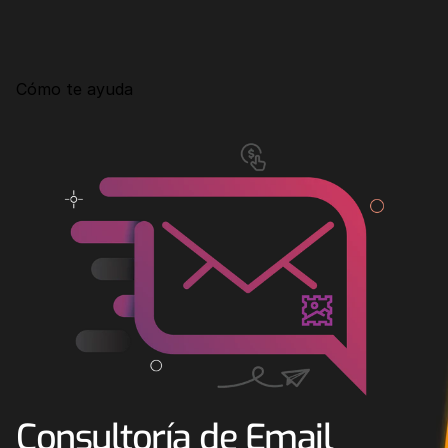
Consultoría
Agencia Creativa
Cómo te ayuda
SEO
MHA Intelligence
Google Ads
Facebook Ads
Desarrollo Web
Automatización
Email marketing
RESOURCES
Blog
Consultoría de Email 