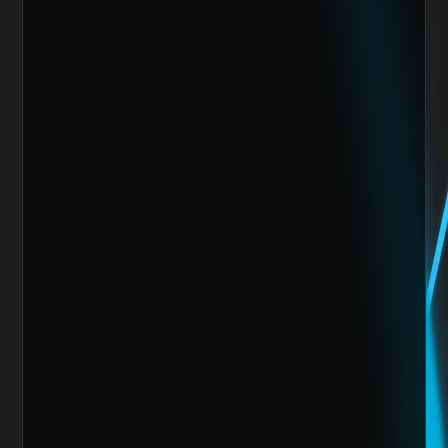
Giro de la Empresa
Sitio Web
¿Cuánto vendes al mes actualmente?
Mensaje
Quiero escalar mi negocio