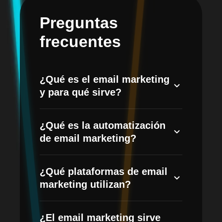
Preguntas
frecuentes
¿Qué es el email marketing
y para qué sirve?
Es la estrategia de comunicarte con tus
¿Qué es la automatización
clientes y prospectos por correo
de email marketing?
electrónico para nutrir relaciones,
fidelizar y vender. Permite personalizar
Son flujos de correos que se envían
cada mensaje según el comportamiento
¿Qué plataformas de email
automáticamente en momentos clave
del usuario, mejorando las tasas de
marketing utilizan?
(bienvenida, carrito abandonado,
apertura y conversión.
confirmaciones, seguimientos o
Trabajamos con herramientas como
retargeting), ahorrando tiempo y
¿El email marketing sirve
Mailchimp, Klaviyo, HubSpot y otras