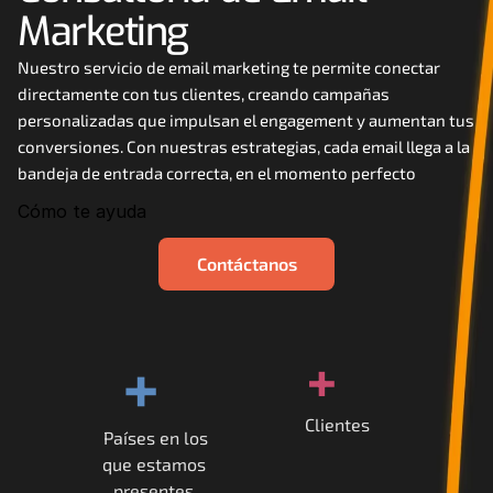
Marketing
Careers
Nuestro servicio de email marketing te permite conectar 
Docs
directamente con tus clientes, creando campañas 
personalizadas que impulsan el engagement y aumentan tus 
About
conversiones. Con nuestras estrategias, cada email llega a la 
bandeja de entrada correcta, en el momento perfecto
Cómo te ayuda
COMMUNITY
Join
Contáctanos
Events
+
+
Experts
Clientes
Contáctanos
Países en los
que estamos 
MHA Academy
presentes.