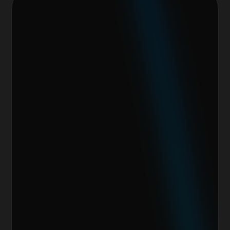
Nos encantaría trabajar 
contigo y crear algo 
increíble juntos
Escoge alguno de nuestros servicios
Nombre del cliente*
Marca o empresa*
Teléfono
Email