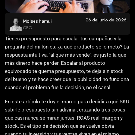
Careers
26 de junio de 2026
Moises hamui
Docs
CEO
Tienes presupuesto para escalar tus campañas y la 
About
pregunta del millón es: ¿a qué producto se lo meto? La 
respuesta intuitiva, "al que más vende", es justo la que 
COMMUNITY
más dinero hace perder. Escalar al producto 
Join
equivocado te quema presupuesto, te deja sin stock 
del bueno y te hace creer que la publicidad no funciona 
cuando el problema fue la decisión, no el canal.
Events
En este artículo te doy el marco para decidir a qué SKU 
Experts
subirle presupuesto sin adivinar, cruzando tres cosas 
que casi nunca se miran juntas: ROAS real, margen y 
Contáctanos
stock. Es el tipo de decisión que se vuelve obvia 
MHA Academy
cuando tu inversión y tus ventas viven en el mismo 