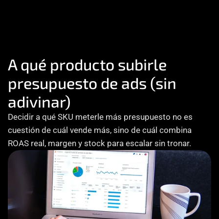
Consultoría
Agencia Creativa
Cómo te ayuda
SEO
A qué producto subirle 
presupuesto de ads (sin 
MHA Intelligence
adivinar)
Google Ads
Decidir a qué SKU meterle más presupuesto no es 
Facebook Ads
cuestión de cuál vende más, sino de cuál combina 
Desarrollo Web
Automatización
ROAS real, margen y stock para escalar sin tronar.
Email marketing
RESOURCES
Blog